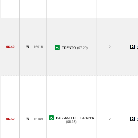
06.42
16918
2
TRENTO
(07.29)
BASSANO DEL GRAPPA
06.52
16109
2
(08.16)