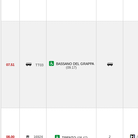
BASSANO DEL GRAPPA
07.51
TT03
(09.17)
08.00
16924
2
TRENTO
(08.47)