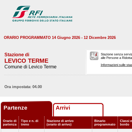
ORARIO PROGRAMMATO 14 Giugno 2026 - 12 Dicembre 2026
Stazione di
Stazione senza serviz
alle Persone a Ridotta 
LEVICO TERME
Informazioni sulle staz
Comune di Levico Terme
Ora impostata: 04.00
Partenze
Arrivi
Orario di
Tipo e n. di
Stazione di arrivo
Binario
Classi e
partenza
treno
(orario di arrivo)
programmato
bordo