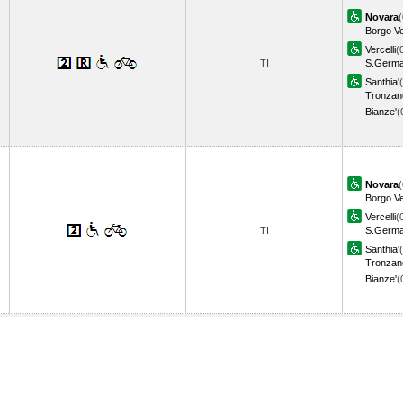
Novara
(
Borgo Ve
Vercelli
(
TI
S.Germa
Santhia'
Tronzan
Bianze'
(
Novara
(
Borgo Ve
Vercelli
(
TI
S.Germa
Santhia'
Tronzan
Bianze'
(