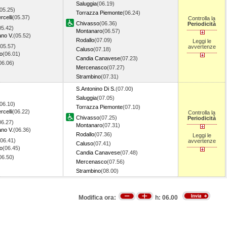
Saluggia
(06.19)
05.25)
Torrazza Piemonte
(06.24)
rcelli
(05.37)
Controlla la
Chivasso
(06.36)
Periodicità
05.42)
Montanaro
(06.57)
no V.
(05.52)
Rodallo
(07.09)
Leggi le
(05.57)
avvertenze
Caluso
(07.18)
o
(06.01)
Candia Canavese
(07.23)
06.06)
Mercenasco
(07.27)
Strambino
(07.31)
S.Antonino Di S.
(07.00)
Saluggia
(07.05)
06.10)
Torrazza Piemonte
(07.10)
rcelli
(06.22)
Controlla la
Chivasso
(07.25)
Periodicità
06.27)
Montanaro
(07.31)
no V.
(06.36)
Rodallo
(07.36)
Leggi le
(06.41)
avvertenze
Caluso
(07.41)
o
(06.45)
Candia Canavese
(07.48)
06.50)
Mercenasco
(07.56)
Strambino
(08.00)
Modifica ora:
h:
06.00