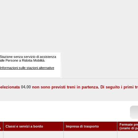
Stazione senza servizio di assistenza
alle Persone a Ridotta Mobilità.
Informazioni sulle stazioni alternative
selezionata
04.00
non sono previsti treni in partenza. Di seguito i primi tr
Fermate pr
Classi e servizi a bordo
Impresa di trasporto
o
(orario di 