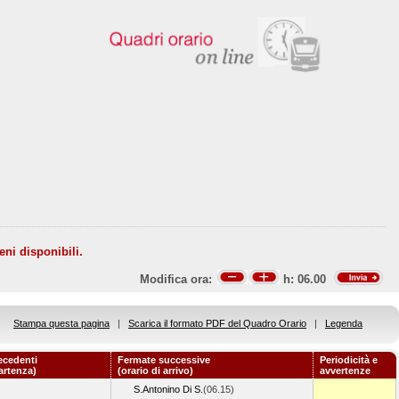
eni disponibili.
Modifica ora:
h:
06.00
Stampa questa pagina
|
Scarica il formato PDF del Quadro Orario
|
Legenda
ecedenti
Fermate successive
Periodicità e
partenza)
(orario di arrivo)
avvertenze
S.Antonino Di S.
(06.15)