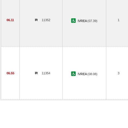
06.11
11352
1
IVREA
(07.39)
06.55
11354
3
IVREA
(08.08)