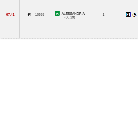
ALESSANDRIA
07.41
10565
1
(08.19)