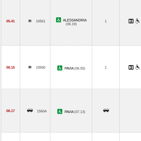
ALESSANDRIA
05.41
10561
1
(06.19)
06.15
10560
1
PAVIA
(06.55)
06.17
1560A
PAVIA
(07.13)