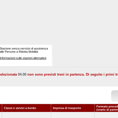
Stazione senza servizio di assistenza
alle Persone a Ridotta Mobilità.
Informazioni sulle stazioni alternative
selezionata
04.00
non sono previsti treni in partenza. Di seguito i primi tr
Fermate preced
Classi e servizi a bordo
Impresa di trasporto
(orario di parte