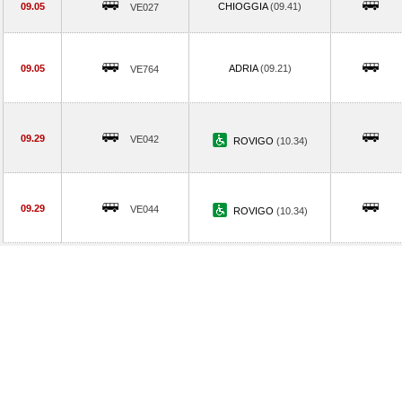
09.05
CHIOGGIA
(09.41)
VE027
09.05
ADRIA
(09.21)
VE764
09.29
VE042
ROVIGO
(10.34)
09.29
VE044
ROVIGO
(10.34)