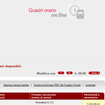
eni disponibili.
Modifica ora:
h:
09.00
Stampa questa pagina
|
Scarica il formato PDF del Quadro Orario
|
Legenda
enti
Fermate successive
Periodicità e
nza)
(orario di arrivo)
avvertenze
Rosolina
(09.16)
Controlla la