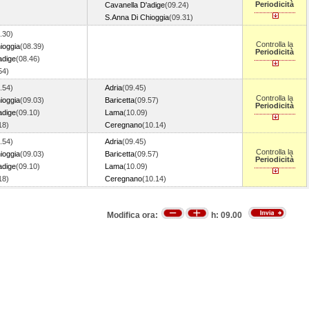
Periodicità
)
Cavanella D'adige
(09.24)
S.Anna Di Chioggia
(09.31)
.30)
Controlla la
ioggia
(08.39)
Periodicità
adige
(08.46)
.54)
.54)
Adria
(09.45)
Controlla la
ioggia
(09.03)
Baricetta
(09.57)
Periodicità
adige
(09.10)
Lama
(10.09)
.18)
Ceregnano
(10.14)
.54)
Adria
(09.45)
Controlla la
ioggia
(09.03)
Baricetta
(09.57)
Periodicità
adige
(09.10)
Lama
(10.09)
.18)
Ceregnano
(10.14)
Modifica ora:
h:
09.00