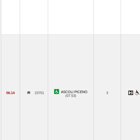
ASCOLI PICENO
06.14
23751
3
(07.53)