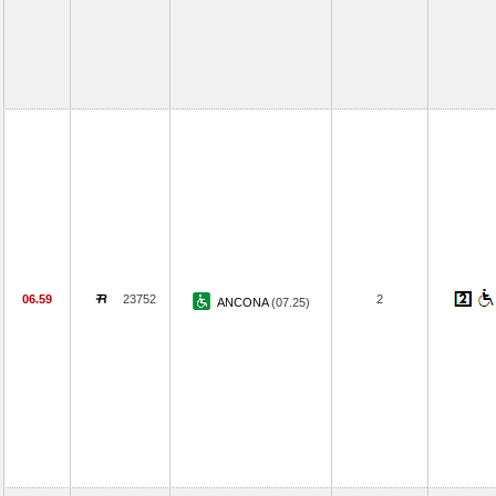
06.59
23752
2
ANCONA
(07.25)