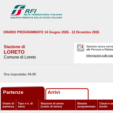
ORARIO PROGRAMMATO 14 Giugno 2026 - 12 Dicembre 2026
Stazione di
Stazione senza serviz
alle Persone a Ridotta 
LORETO
Informazioni sulle staz
Comune di Loreto
Ora impostata: 04.00
Partenze
Arrivi
Orario di
Tipo e n. di
Stazione di arrivo
Binario
Classi e se
partenza
treno
(orario di arrivo)
programmato
bordo