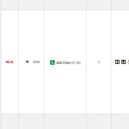
06.41
4200
2
ANCONA
(07.05)