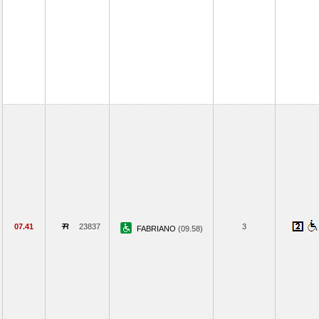
07.41
23837
3
FABRIANO
(09.58)