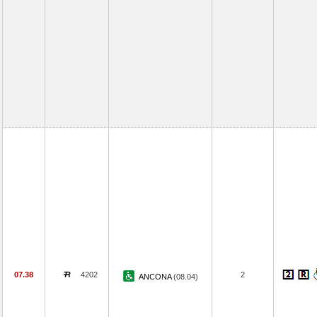
07.38
4202
2
ANCONA
(08.04)