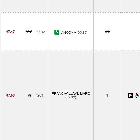
07.47
L604A
ANCONA
(08.23)
FRANCAVILLA AL MARE
07.53
4209
3
(09.32)