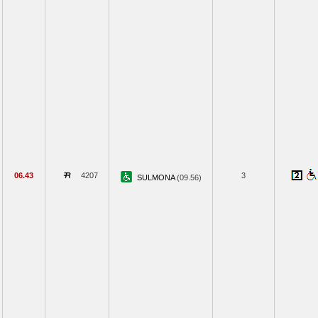
06.43
4207
3
SULMONA
(09.56)