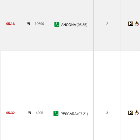
05.16
19690
2
ANCONA
(05.35)
05.32
4205
3
PESCARA
(07.21)