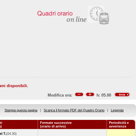
eni disponibili.
Modifica ora:
h:
05.00
Stampa questa pagina
|
Scarica il formato PDF del Quadro Orario
|
Legenda
ti
Fermate successive
Periodicità e
a)
(orario di arrivo)
avvertenze
l T.
(04.30)