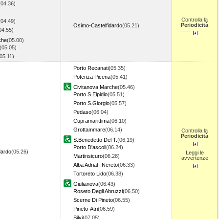
(04.36)
Controlla la
(04.49)
Periodicità
Osimo-Castelfidardo
(05.21)
04.55)
che
(05.00)
(05.05)
(05.11)
Porto Recanati
(05.35)
Potenza Picena
(05.41)
Civitanova Marche
(05.46)
Porto S.Elpidio
(05.51)
Porto S.Giorgio
(05.57)
Pedaso
(06.04)
Cupramarittima
(06.10)
Grottammare
(06.14)
Controlla la
Periodicità
S.Benedetto Del T.
(06.19)
Porto D'ascoli
(06.24)
dardo
(05.26)
Leggi le
Martinsicuro
(06.28)
avvertenze
Alba Adriat.-Nereto
(06.33)
Tortoreto Lido
(06.38)
Giulianova
(06.43)
Roseto Degli Abruzzi
(06.50)
Scerne Di Pineto
(06.55)
Pineto-Atri
(06.59)
Silvi
(07.05)