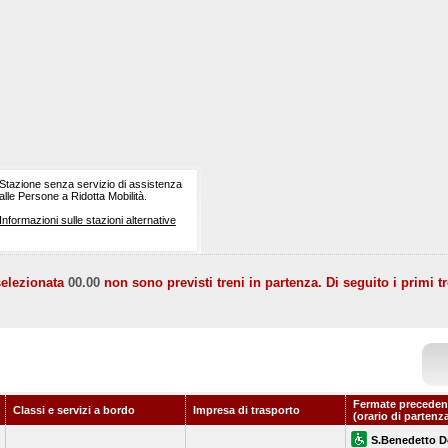
Stazione senza servizio di assistenza
alle Persone a Ridotta Mobilità.
Informazioni sulle stazioni alternative
selezionata
00.00
non sono previsti treni in partenza. Di seguito i primi tr
Fermate preceden
Classi e servizi a bordo
Impresa di trasporto
(orario di partenz
S.Benedetto De