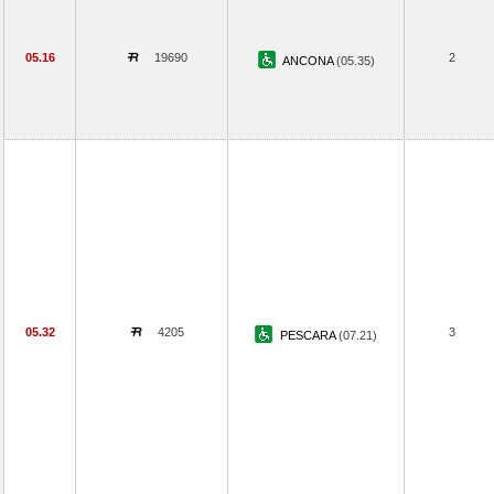
05.16
19690
2
ANCONA
(05.35)
05.32
4205
3
PESCARA
(07.21)