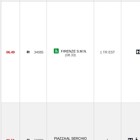
FIRENZE S.M.N.
06.49
34085
1 TR EST
(08.33)
PIAZZA AL SERCHIO