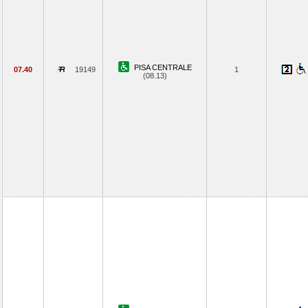
PISA CENTRALE
07.40
19149
1
(08.13)