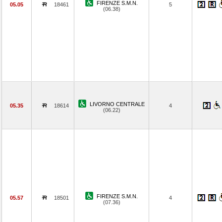
FIRENZE S.M.N.
05.05
18461
5
(06.38)
LIVORNO CENTRALE
05.35
18614
4
(06.22)
FIRENZE S.M.N.
05.57
18501
4
(07.36)