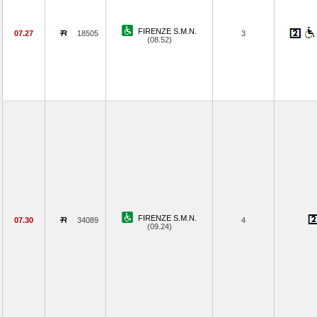
FIRENZE S.M.N.
07.27
18505
3
(08.52)
FIRENZE S.M.N.
07.30
34089
4
(09.24)