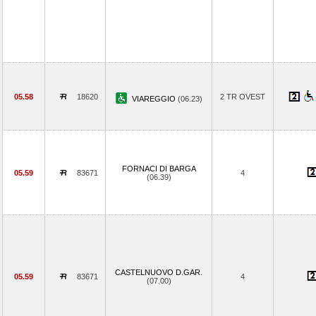
05.58
18620
2 TR OVEST
VIAREGGIO
(06.23)
FORNACI DI BARGA
05.59
83671
4
(06.39)
CASTELNUOVO D.GAR.
05.59
83671
4
(07.00)