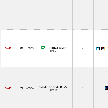
FIRENZE S.M.N.
06.48
18503
4
(08.07)
CASTELNUOVO D.GAR.
06.49
83564
1
(07.46)