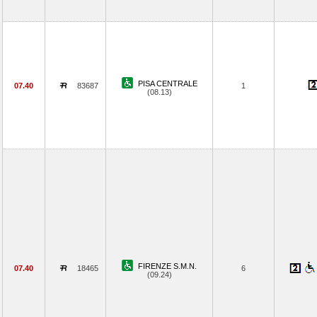
PISA CENTRALE
07.40
83687
1
(08.13)
FIRENZE S.M.N.
07.40
18465
6
(09.24)