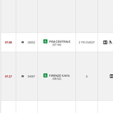
PISA CENTRALE
07.08
18552
2 TR OVEST
(07.44)
FIRENZE S.M.N.
07.17
34087
6
(08.52)