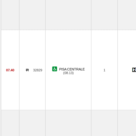
PISA CENTRALE
07.40
32829
1
(08.13)