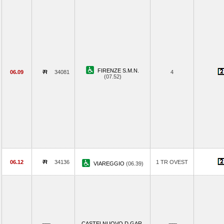
FIRENZE S.M.N.
06.09
34081
4
(07.52)
06.12
34136
1 TR OVEST
VIAREGGIO
(06.39)
CASTELNUOVO D.GAR.