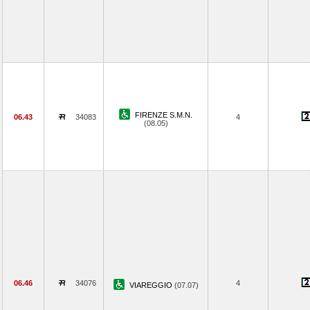
FIRENZE S.M.N.
06.43
34083
4
(08.05)
06.46
34076
4
VIAREGGIO
(07.07)