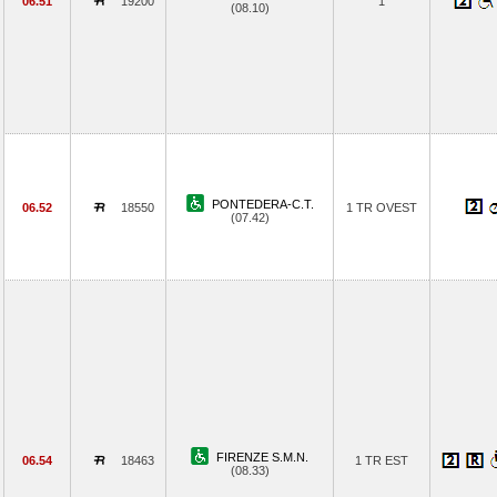
06.51
19200
1
(08.10)
PONTEDERA-C.T.
06.52
18550
1 TR OVEST
(07.42)
FIRENZE S.M.N.
06.54
18463
1 TR EST
(08.33)