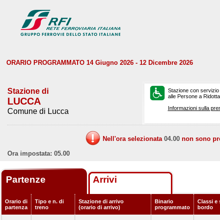
ORARIO PROGRAMMATO 14 Giugno 2026 - 12 Dicembre 2026
Stazione di
Stazione con servizio
alle Persone a Ridotta 
LUCCA
Informazioni sulla pre
Comune di Lucca
Nell'ora selezionata
04.00
non sono prev
Ora impostata: 05.00
Partenze
Arrivi
Orario di
Tipo e n. di
Stazione di arrivo
Binario
Classi e 
partenza
treno
(orario di arrivo)
programmato
bordo