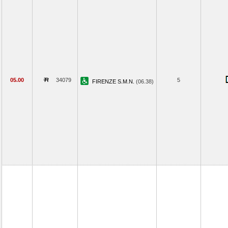
05.00
34079
5
FIRENZE S.M.N.
(06.38)