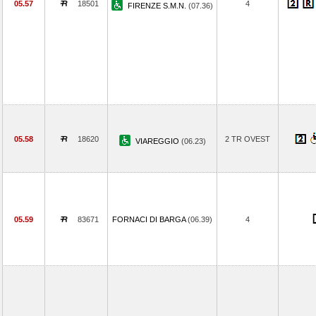
05.57
18501
4
FIRENZE S.M.N.
(07.36)
05.58
18620
2 TR OVEST
VIAREGGIO
(06.23)
05.59
83671
FORNACI DI BARGA
(06.39)
4