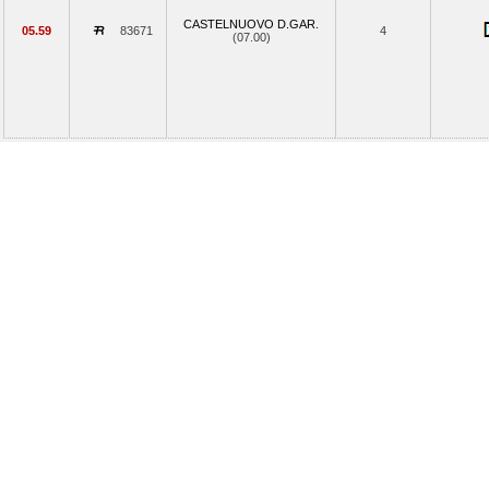
CASTELNUOVO D.GAR.
05.59
83671
4
(07.00)