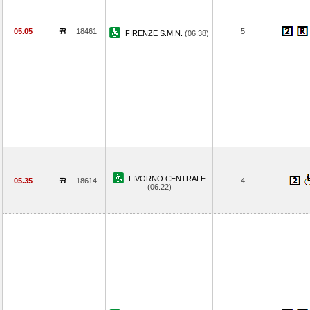
05.05
18461
5
FIRENZE S.M.N.
(06.38)
LIVORNO CENTRALE
05.35
18614
4
(06.22)