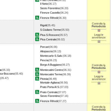
Prato Centrale
(06.11)
Il Neto
(06.17)
Sesto Fiorentino
(06.20)
Firenze Castello
(06.24)
Firenze Rifredi
(06.30)
Controlla la
Rigoli
(05.45)
Periodicità
S.Giuliano Terme
(05.50)
Leggi le
Pisa S.Rossore
(05.57)
avvertenze
Pisa Centrale
(06.02)
Porcari
(06.06)
Altopascio
(06.13)
Montecarlo-S.Salv.
(06.18)
Pescia
(06.23)
Borgo A Buggiano
(06.27)
Controlla la
Periodicità
io
(05.33)
Montecatini Centro
(06.31)
sa-Bozzano
(05.40)
Montecatini Terme
(06.39)
Leggi le
(05.47)
Pistoia
(06.49)
avvertenze
Montale-Agliana
(06.56)
Prato Porta Al S.
(07.03)
Prato Centrale
(07.07)
Sesto Fiorentino
(07.16)
Firenze Rifredi
(07.27)
Controlla la
Periodicità