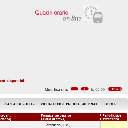
eni disponibili.
Modifica ora:
h:
05.00
Stampa questa pagina
|
Scarica il formato PDF del Quadro Orario
|
Legenda
ecedenti
Fermate successive
Periodicità e
artenza)
(orario di arrivo)
avvertenze
Altopascio
(05.09)