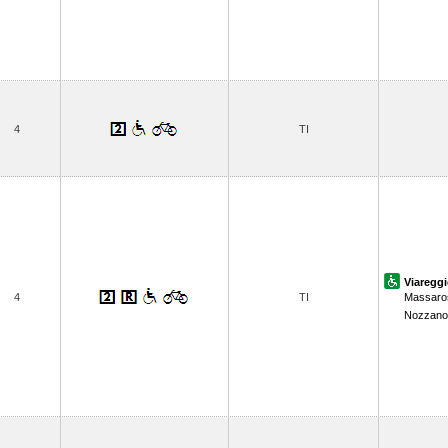
4
TI
Viaregg
4
TI
Massaro
Nozzano