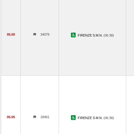
05.00
34079
FIRENZE S.M.N.
(06.38)
05.05
18461
FIRENZE S.M.N.
(06.38)