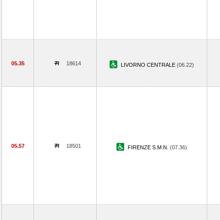
05.35
18614
LIVORNO CENTRALE
(06.22)
05.57
18501
FIRENZE S.M.N.
(07.36)