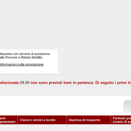
Stazione con servizio di assistenza
alle Persone a Ridotta Mobilità.
Informazioni sulla prenotazione
selezionata
04.00
non sono previsti treni in partenza. Di seguito i primi tr
ario
Fermate pr
Classi e servizi a bordo
Impresa di trasporto
ogrammato
(orario di p