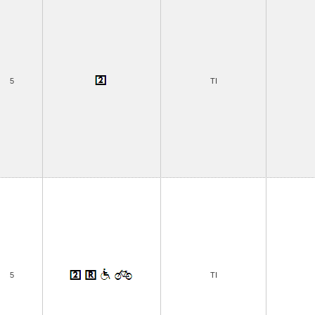
5
TI
5
TI