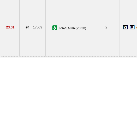
23.01
17569
2
RAVENNA
(23.30)