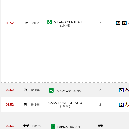
MILANO CENTRALE
06.52
2462
2
(10.45)
06.52
94196
2
PIACENZA
(09.48)
CASALPUSTERLENGO
06.52
94196
2
(10.10)
06.56
B0162
FAENZA
(07.27)