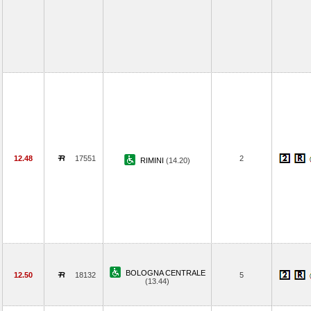
12.48
17551
2
RIMINI
(14.20)
BOLOGNA CENTRALE
12.50
18132
5
(13.44)