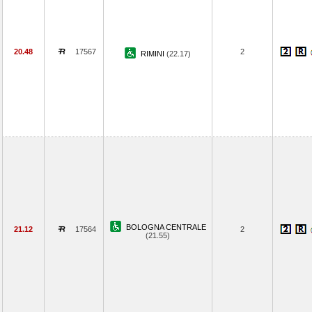
20.48
17567
2
RIMINI
(22.17)
BOLOGNA CENTRALE
21.12
17564
2
(21.55)