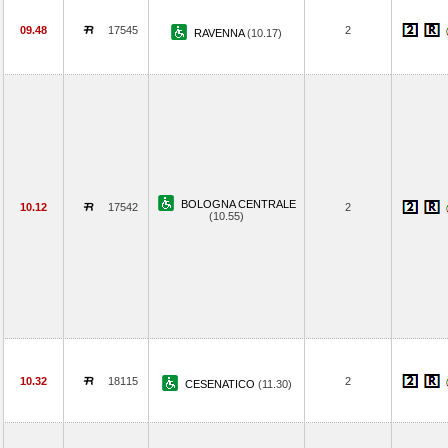
09.48
17545
2
RAVENNA
(10.17)
BOLOGNA CENTRALE
10.12
17542
2
(10.55)
10.32
18115
2
CESENATICO
(11.30)