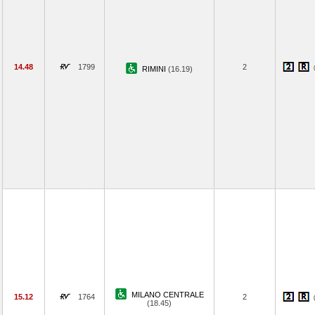
14.48
1799
2
RIMINI
(16.19)
MILANO CENTRALE
15.12
1764
2
(18.45)