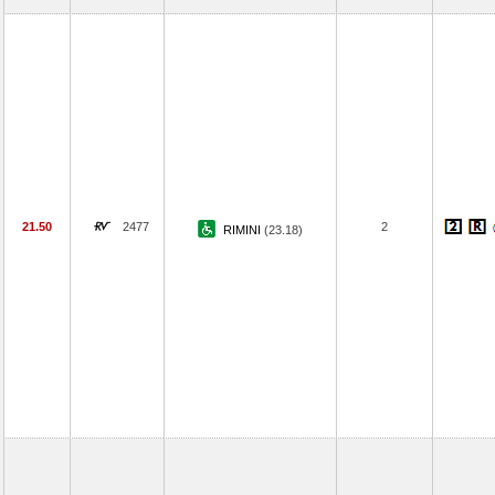
21.50
2477
2
RIMINI
(23.18)