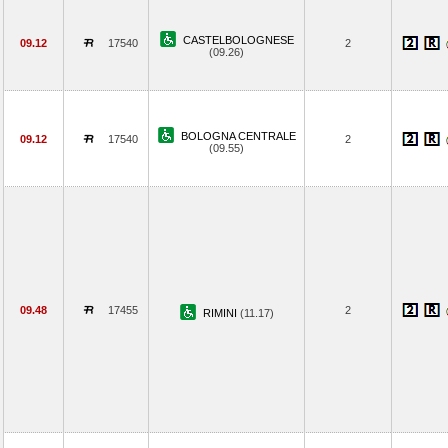
CASTELBOLOGNESE
09.12
17540
2
(09.26)
BOLOGNA CENTRALE
09.12
17540
2
(09.55)
09.48
17455
2
RIMINI
(11.17)