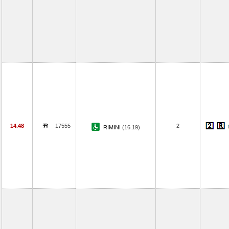
14.48
17555
2
RIMINI
(16.19)