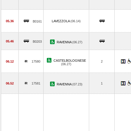
05.36
LAVEZZOLA
(06.14)
B0161
05.46
B0203
RAVENNA
(06.27)
CASTELBOLOGNESE
06.12
17580
2
(06.27)
06.52
17581
1
RAVENNA
(07.23)