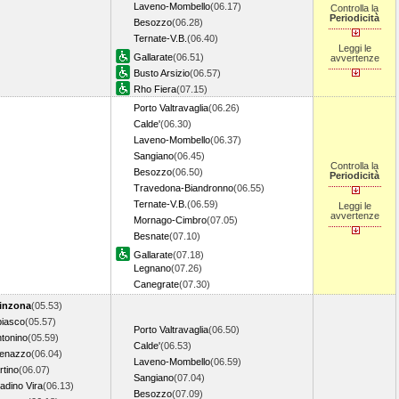
Laveno-Mombello
(06.17)
Controlla la
Periodicità
Besozzo
(06.28)
Ternate-V.B.
(06.40)
Leggi le
Gallarate
(06.51)
avvertenze
Busto Arsizio
(06.57)
Rho Fiera
(07.15)
Porto Valtravaglia
(06.26)
Calde'
(06.30)
Laveno-Mombello
(06.37)
Sangiano
(06.45)
Controlla la
Besozzo
(06.50)
Periodicità
Travedona-Biandronno
(06.55)
Ternate-V.B.
(06.59)
Leggi le
avvertenze
Mornago-Cimbro
(07.05)
Besnate
(07.10)
Gallarate
(07.18)
Legnano
(07.26)
Canegrate
(07.30)
linzona
(05.53)
biasco
(05.57)
Porto Valtravaglia
(06.50)
tonino
(05.59)
Calde'
(06.53)
enazzo
(06.04)
Laveno-Mombello
(06.59)
tino
(06.07)
Sangiano
(07.04)
adino Vira
(06.13)
Besozzo
(07.09)