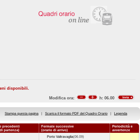
eni disponibili.
Modifica ora:
h:
06.00
Stampa questa pagina
|
Scarica il formato PDF del Quadro Orario
|
Legenda
e precedenti
Fermate successive
Periodicità e
 di partenza)
(orario di arrivo)
avvertenze
Porto Valtravaglia
(06.09)