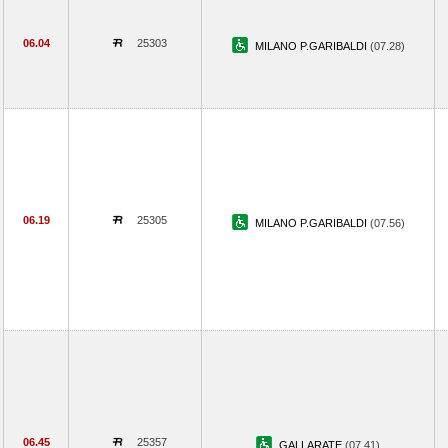
06.04
25303
MILANO P.GARIBALDI
(07.28)
06.19
25305
MILANO P.GARIBALDI
(07.56)
06.45
25357
GALLARATE
(07.41)