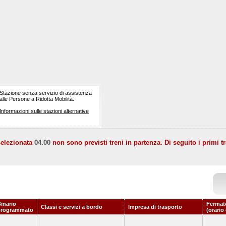
Stazione senza servizio di assistenza
alle Persone a Ridotta Mobilità.
Informazioni sulle stazioni alternative
selezionata
04.00
non sono previsti treni in partenza. Di seguito i primi tr
inario
Fermat
Classi e servizi a bordo
Impresa di trasporto
programmato
(orario