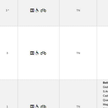
3 *
TN
3
TN
Bel
Giu
S.An
Cad
Quar
Mag
1
TN