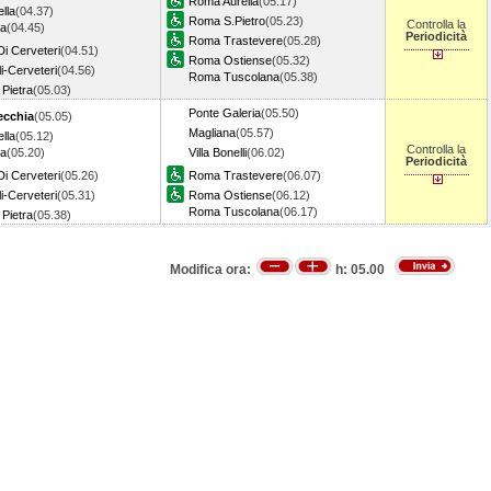
Roma Aurelia
(05.17)
lla
(04.37)
Roma S.Pietro
(05.23)
Controlla la
ra
(04.45)
Periodicità
Roma Trastevere
(05.28)
Di Cerveteri
(04.51)
Roma Ostiense
(05.32)
i-Cerveteri
(04.56)
Roma Tuscolana
(05.38)
 Pietra
(05.03)
Ponte Galeria
(05.50)
ecchia
(05.05)
Magliana
(05.57)
lla
(05.12)
Controlla la
ra
(05.20)
Villa Bonelli
(06.02)
Periodicità
Di Cerveteri
(05.26)
Roma Trastevere
(06.07)
i-Cerveteri
(05.31)
Roma Ostiense
(06.12)
Roma Tuscolana
(06.17)
 Pietra
(05.38)
Modifica ora:
h:
05.00