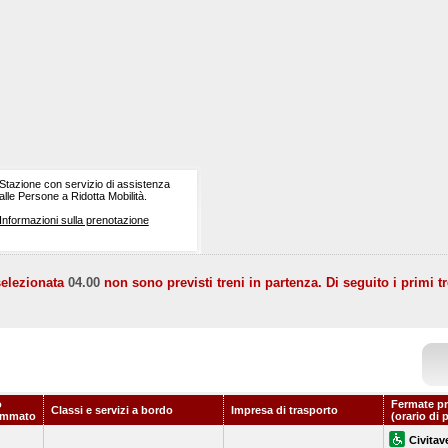
Stazione con servizio di assistenza
alle Persone a Ridotta Mobilità.
Informazioni sulla prenotazione
selezionata
04.00
non sono previsti treni in partenza. Di seguito i primi tr
o
Fermate pr
Classi e servizi a bordo
Impresa di trasporto
ammato
(orario di 
Civitav