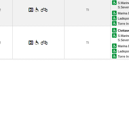
S.Marine
S.Seve
2
TI
Marina 
Ladispol
Torre In
Civitav
S.Marine
S.Seve
2
TI
Marina 
Ladispol
Torre In