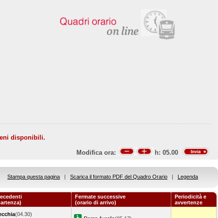
eni disponibili.
Modifica ora:
h:
05.00
Stampa questa pagina
|
Scarica il formato PDF del Quadro Orario
|
Legenda
ecedenti
Fermate successive
Periodicità e
partenza)
(orario di arrivo)
avvertenze
ecchia
(04.30)