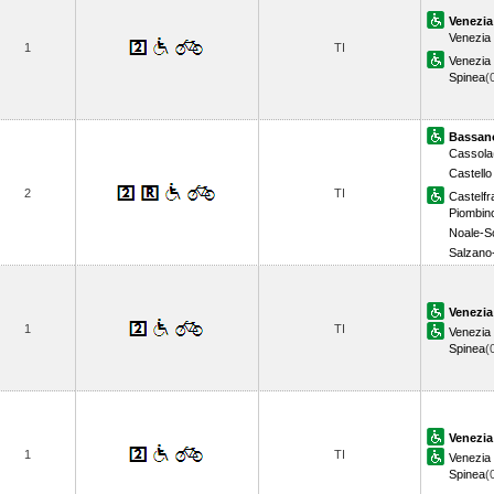
Venezia
Venezia
1
TI
Venezia
Spinea
(
Bassan
Cassola
Castell
2
TI
Castelf
Piombin
Noale-S
Salzano
Venezia
1
TI
Venezia
Spinea
(
Venezia
1
TI
Venezia
Spinea
(