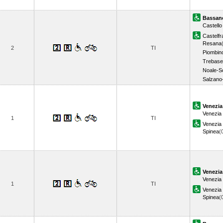
Bassan
Castell
Castelf
Resana
2
TI
Piombin
Trebase
Noale-S
Salzano
Venezia
Venezia
1
TI
Venezia
Spinea
(
Venezia
Venezia
1
TI
Venezia
Spinea
(