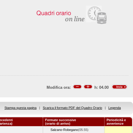
Modifica ora:
h:
04.00
Stampa questa pagina
|
Scarica il formato PDF del Quadro Orario
|
Legenda
ecedenti
Fermate successive
Periodicità e
partenza)
(orario di arrivo)
avvertenze
Salzano-Robegano
(05.55)