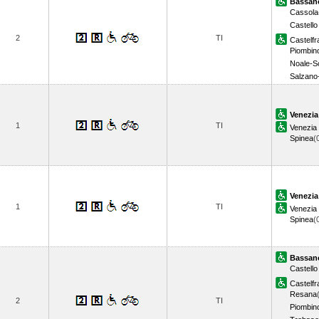
Bassan
Cassola
Castell
2
TI
Castelf
Piombin
Noale-S
Salzano
Venezia
1
TI
Venezia
Spinea
(
Venezia
1
TI
Venezia
Spinea
(
Bassan
Castell
Castelf
Resana
2
TI
Piombin