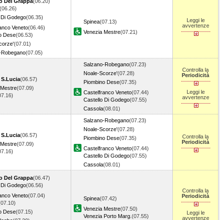
o Del Grappa
(06.20)
(06.26)
o Di Godego
(06.35)
Leggi le
Spinea
(07.13)
avvertenze
ranco Veneto
(06.46)
Venezia Mestre
(07.21)
o Dese
(06.53)
corze'
(07.01)
-Robegano
(07.05)
Salzano-Robegano
(07.23)
Controlla la
Noale-Scorze'
(07.28)
Periodicità
 S.Lucia
(06.57)
Piombino Dese
(07.35)
 Mestre
(07.09)
Leggi le
Castelfranco Veneto
(07.44)
07.16)
avvertenze
Castello Di Godego
(07.55)
Cassola
(08.01)
Salzano-Robegano
(07.23)
Noale-Scorze'
(07.28)
 S.Lucia
(06.57)
Controlla la
Piombino Dese
(07.35)
Periodicità
 Mestre
(07.09)
Castelfranco Veneto
(07.44)
07.16)
Castello Di Godego
(07.55)
Cassola
(08.01)
o Del Grappa
(06.47)
o Di Godego
(06.56)
Controlla la
ranco Veneto
(07.04)
Periodicità
Spinea
(07.42)
(07.10)
Venezia Mestre
(07.50)
o Dese
(07.15)
Leggi le
Venezia Porto Marg.
(07.55)
avvertenze