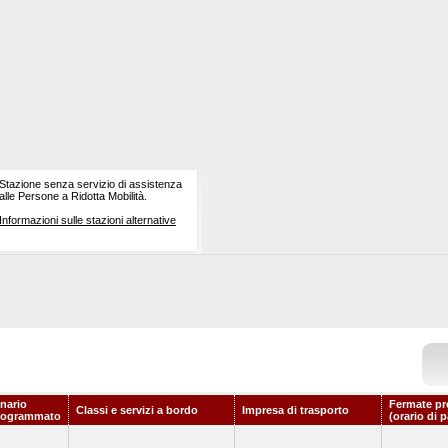
Stazione senza servizio di assistenza
alle Persone a Ridotta Mobilità.
Informazioni sulle stazioni alternative
nario
Fermate pr
Classi e servizi a bordo
Impresa di trasporto
rogrammato
(orario di 