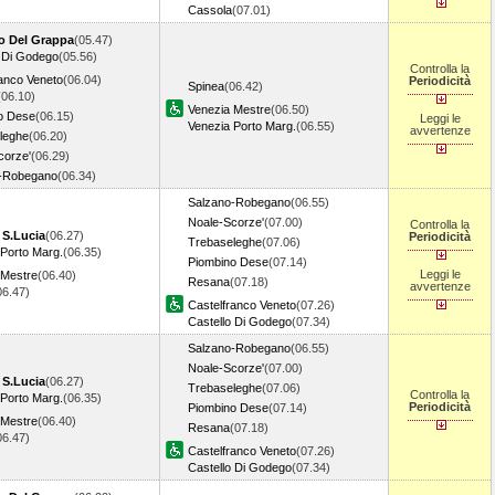
Cassola
(07.01)
o Del Grappa
(05.47)
o Di Godego
(05.56)
Controlla la
ranco Veneto
(06.04)
Periodicità
Spinea
(06.42)
(06.10)
Venezia Mestre
(06.50)
o Dese
(06.15)
Leggi le
Venezia Porto Marg.
(06.55)
avvertenze
leghe
(06.20)
corze'
(06.29)
-Robegano
(06.34)
Salzano-Robegano
(06.55)
Noale-Scorze'
(07.00)
Controlla la
 S.Lucia
(06.27)
Periodicità
Trebaseleghe
(07.06)
 Porto Marg.
(06.35)
Piombino Dese
(07.14)
Leggi le
 Mestre
(06.40)
Resana
(07.18)
avvertenze
06.47)
Castelfranco Veneto
(07.26)
Castello Di Godego
(07.34)
Salzano-Robegano
(06.55)
Noale-Scorze'
(07.00)
 S.Lucia
(06.27)
Trebaseleghe
(07.06)
Controlla la
 Porto Marg.
(06.35)
Periodicità
Piombino Dese
(07.14)
 Mestre
(06.40)
Resana
(07.18)
06.47)
Castelfranco Veneto
(07.26)
Castello Di Godego
(07.34)