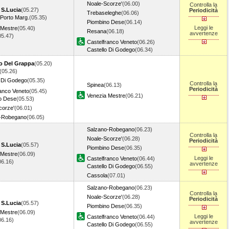
Noale-Scorze'
(06.00)
Controlla la
 S.Lucia
(05.27)
Periodicità
Trebaseleghe
(06.06)
 Porto Marg.
(05.35)
Piombino Dese
(06.14)
Leggi le
 Mestre
(05.40)
Resana
(06.18)
avvertenze
05.47)
Castelfranco Veneto
(06.26)
Castello Di Godego
(06.34)
o Del Grappa
(05.20)
(05.26)
o Di Godego
(05.35)
Controlla la
Spinea
(06.13)
Periodicità
ranco Veneto
(05.45)
Venezia Mestre
(06.21)
o Dese
(05.53)
corze'
(06.01)
-Robegano
(06.05)
Salzano-Robegano
(06.23)
Controlla la
Noale-Scorze'
(06.28)
Periodicità
 S.Lucia
(05.57)
Piombino Dese
(06.35)
 Mestre
(06.09)
Leggi le
Castelfranco Veneto
(06.44)
06.16)
avvertenze
Castello Di Godego
(06.55)
Cassola
(07.01)
Salzano-Robegano
(06.23)
Controlla la
Noale-Scorze'
(06.28)
Periodicità
 S.Lucia
(05.57)
Piombino Dese
(06.35)
 Mestre
(06.09)
Leggi le
Castelfranco Veneto
(06.44)
06.16)
avvertenze
Castello Di Godego
(06.55)