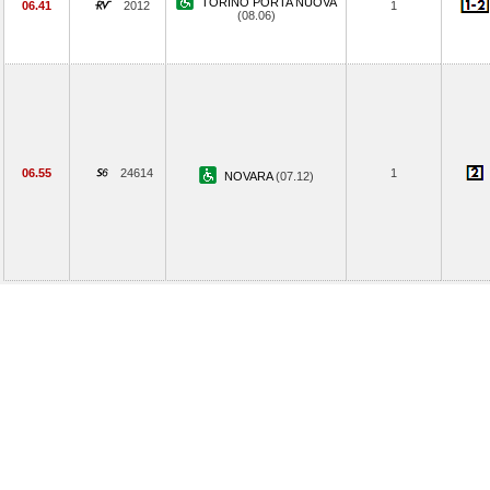
TORINO PORTA NUOVA
06.41
2012
1
(08.06)
06.55
24614
1
NOVARA
(07.12)