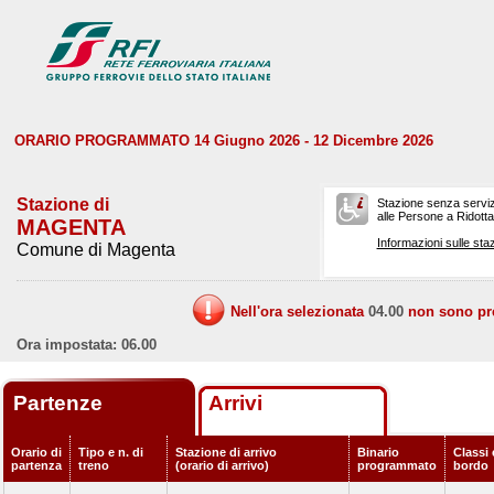
ORARIO PROGRAMMATO 14 Giugno 2026 - 12 Dicembre 2026
Stazione di
Stazione senza serviz
alle Persone a Ridotta 
MAGENTA
Informazioni sulle staz
Comune di Magenta
Nell'ora selezionata
04.00
non sono prev
Ora impostata: 06.00
Partenze
Arrivi
Orario di
Tipo e n. di
Stazione di arrivo
Binario
Classi 
partenza
treno
(orario di arrivo)
programmato
bordo