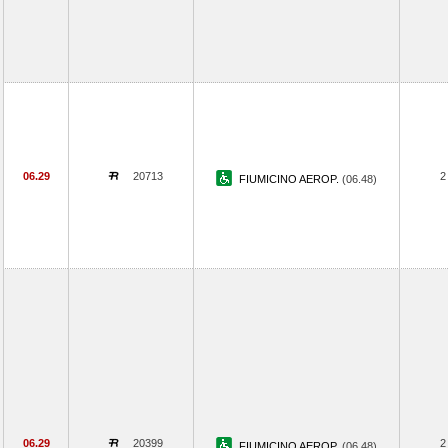
06.29
20713
2
FIUMICINO AEROP.
(06.48)
06.29
20399
2
FIUMICINO AEROP.
(06.48)