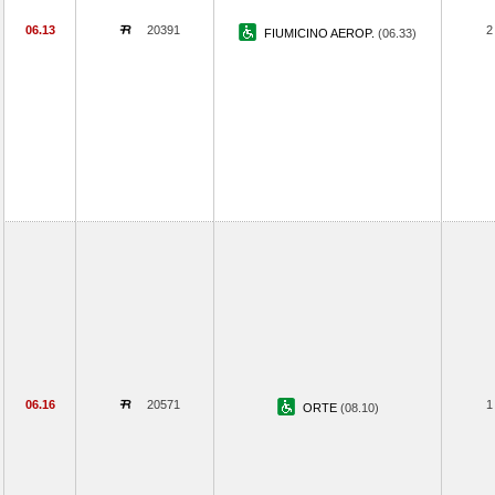
06.13
20391
2
FIUMICINO AEROP.
(06.33)
06.16
20571
1
ORTE
(08.10)