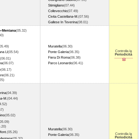
Stimigliano
(07.44)
Collevecchio
(07.49)
Civita Castellana-M.
(07.56)
Gallese In Teverina
(08.01)
o-Mentana
(05.32)
40)
05.49)
Muratella
(06.30)
Controlla la
na Ll
(05.54)
Ponte Galeria
(06.35)
Periodicità
Fiera Di Roma
(06.38)
(06.01)
na
(06.07)
Parco Leonardo
(06.41)
e
(06.17)
ere
(06.21)
.25)
erina
(04.39)
na-M.
(04.44)
4.52)
57)
ino
(05.02)
05.09)
.20)
Muratella
(06.30)
Mont.
(05.26)
Controlla la
Ponte Galeria
(06.35)
Periodicità
Mentana
(05.32)