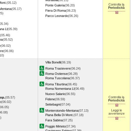
Muratella
(06.15)
Mont.
(05.12)
Controlla la
Ponte Galeria
(06.20)
Periodicità
Mentana
(05.17)
Fiera Di Roma
(06.23)
25)
Parco Leonardo
(06.26)
05.34)
na Ll
(05.39)
(05.46)
na
(05.52)
e
(06.02)
ere
(06.06)
.10)
Villa Bonelli
(06.19)
Roma Trastevere
(06.24)
Roma Ostiense
(06.28)
Roma Tuscolana
(06.37)
Roma Tiburtina
(06.45)
Roma Nomentana Ll
(06.49)
Nuovo Salario
(06.55)
Controlla la
op.
(05.57)
Fidene
(06.59)
Periodicità
o
(06.02)
Settebagni
(07.04)
(06.05)
Leggi le
Monterotondo-Mentana
(07.13)
06.08)
avvertenze
Piana Bella Di Mont.
(07.18)
3)
Fara Sabina
(07.25)
Poggio Mirteto
(07.34)
Gavignano Sabino
(07.39)