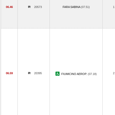
06.46
20573
FARA SABINA
(07.51)
1
06.59
20395
2
FIUMICINO AEROP.
(07.18)