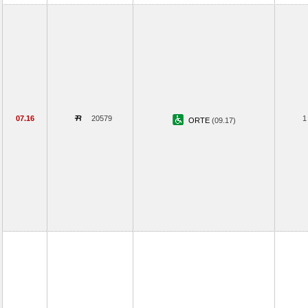
07.16
20579
1
ORTE
(09.17)