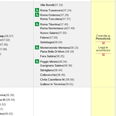
Villa Bonelli
(07.19)
Roma Trastevere
(07.24)
Roma Ostiense
(07.28)
Roma Tuscolana
(07.37)
Roma Tiburtina
(07.45)
Roma Nomentana Ll
(07.49)
Nuovo Salario
(07.55)
Controlla la
op.
(06.57)
Fidene
(07.59)
Periodicità
o
(07.02)
Settebagni
(08.04)
(07.05)
Leggi le
Monterotondo-Mentana
(08.13)
07.08)
avvertenze
Piana Bella Di Mont.
(08.18)
3)
Fara Sabina
(08.25)
Poggio Mirteto
(08.34)
Gavignano Sabino
(08.39)
Stimigliano
(08.44)
Collevecchio
(08.49)
Civita Castellana-M.
(08.56)
Gallese In Teverina
(09.01)
erina
(05.39)
na-M.
(05.44)
5.52)
57)
ino
(06.02)