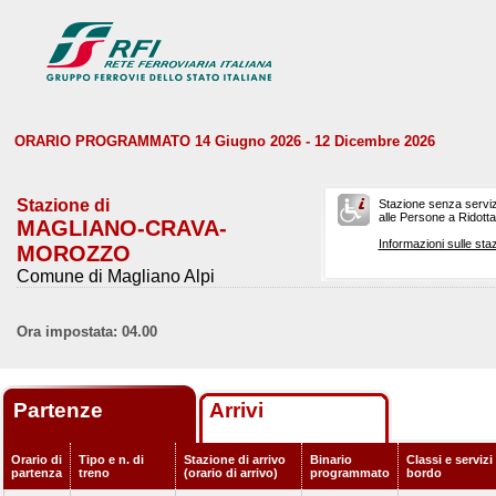
ORARIO PROGRAMMATO 14 Giugno 2026 - 12 Dicembre 2026
Stazione di
Stazione senza serviz
alle Persone a Ridotta 
MAGLIANO-CRAVA-
Informazioni sulle staz
MOROZZO
Comune di Magliano Alpi
Ora impostata: 04.00
Partenze
Arrivi
Orario di
Tipo e n. di
Stazione di arrivo
Binario
Classi e servizi
partenza
treno
(orario di arrivo)
programmato
bordo