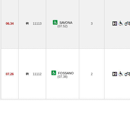
SAVONA
06.34
11113
3
(07.52)
FOSSANO
07.26
11112
2
(07.38)