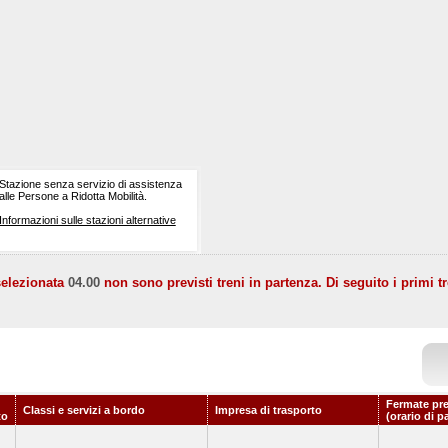
Stazione senza servizio di assistenza
alle Persone a Ridotta Mobilità.
Informazioni sulle stazioni alternative
selezionata
04.00
non sono previsti treni in partenza. Di seguito i primi tr
Fermate pr
Classi e servizi a bordo
Impresa di trasporto
to
(orario di p