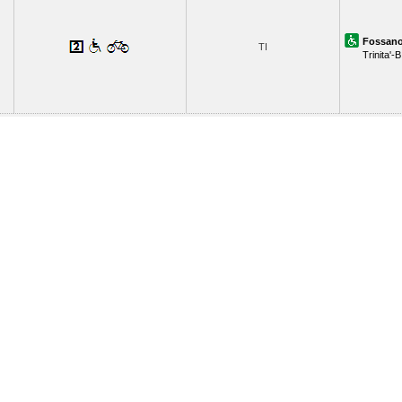
Fossan
TI
Trinita'-B