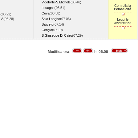
Vicoforte-S.Michele
(06.46)
Controlla la
Lesegno
(06.51)
Periodicità
Ceva
(06.58)
o
(06.22)
.V.
(06.28)
Sale Langhe
(07.06)
Leggi le
avvertenze
Saliceto
(07.14)
Cengio
(07.19)
S.Giuseppe Di Cairo
(07.29)
Modifica ora:
h:
06.00