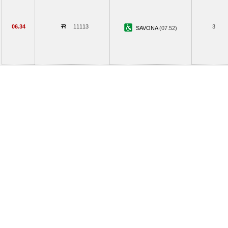
06.34
11113
3
SAVONA
(07.52)