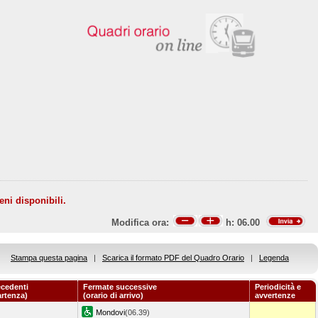
eni disponibili.
Modifica ora:
h:
06.00
Stampa questa pagina
|
Scarica il formato PDF del Quadro Orario
|
Legenda
ecedenti
Fermate successive
Periodicità e
artenza)
(orario di arrivo)
avvertenze
Mondovi
(06.39)