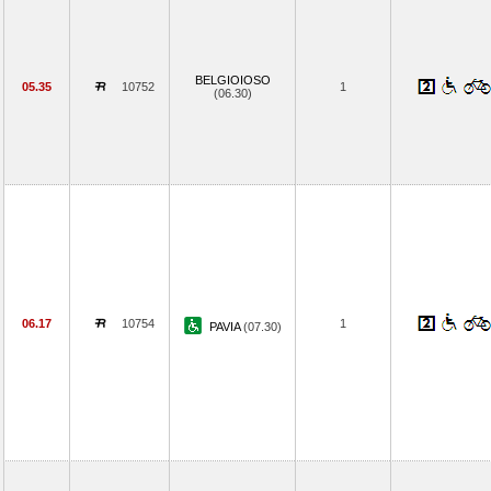
BELGIOIOSO
05.35
10752
1
(06.30)
06.17
10754
1
PAVIA
(07.30)