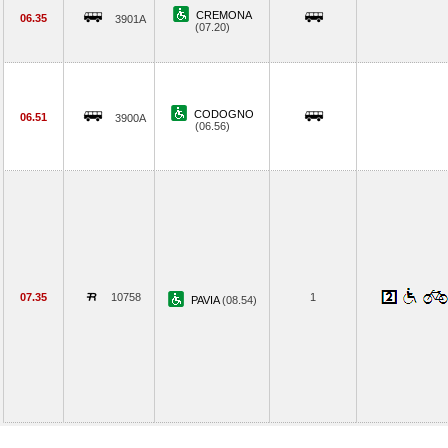
CREMONA
06.35
3901A
(07.20)
CODOGNO
06.51
3900A
(06.56)
07.35
10758
1
PAVIA
(08.54)