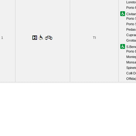
Loreto
Porto 
Civit
Porto 
Porto 
Pedas
Cupram
1
TI
Grott
S.Bene
Porto 
Monte
Monsa
Spineto
Colli 
Offida