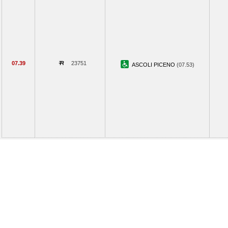
07.39
23751
ASCOLI PICENO
(07.53)