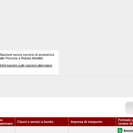
Stazione senza servizio di assistenza
alle Persone a Ridotta Mobilità.
Informazioni sulle stazioni alternative
io
Fermate 
Classi e servizi a bordo
Impresa di trasporto
rammato
(orario d
Anco