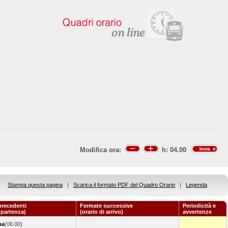
Modifica ora:
h:
04.00
Stampa questa pagina
|
Scarica il formato PDF del Quadro Orario
|
Legenda
precedenti
Fermate successive
Periodicità e
i partenza)
(orario di arrivo)
avvertenze
na
(06.00)