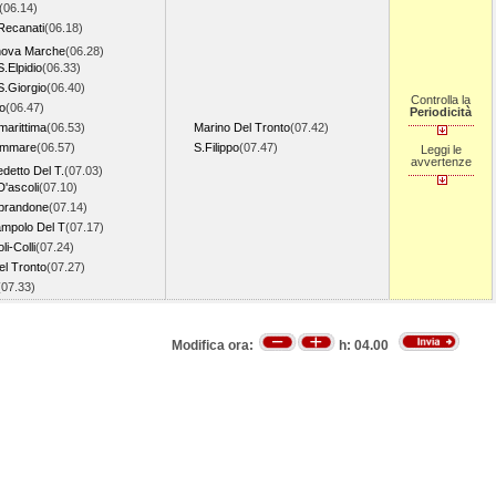
(06.14)
Recanati
(06.18)
anova Marche
(06.28)
S.Elpidio
(06.33)
S.Giorgio
(06.40)
Controlla la
o
(06.47)
Periodicità
arittima
(06.53)
Marino Del Tronto
(07.42)
ammare
(06.57)
S.Filippo
(07.47)
Leggi le
avvertenze
detto Del T.
(07.03)
D'ascoli
(07.10)
prandone
(07.14)
mpolo Del T
(07.17)
li-Colli
(07.24)
Del Tronto
(07.27)
(07.33)
Modifica ora:
h:
04.00