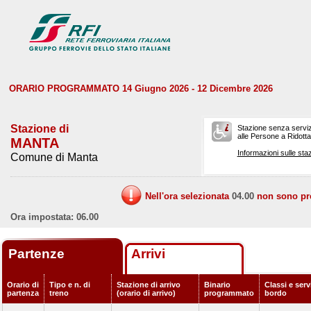
ORARIO PROGRAMMATO 14 Giugno 2026 - 12 Dicembre 2026
Stazione di
Stazione senza serviz
alle Persone a Ridotta 
MANTA
Informazioni sulle staz
Comune di Manta
Nell'ora selezionata
04.00
non sono prev
Ora impostata: 06.00
Partenze
Arrivi
Orario di
Tipo e n. di
Stazione di arrivo
Binario
Classi e serv
partenza
treno
(orario di arrivo)
programmato
bordo