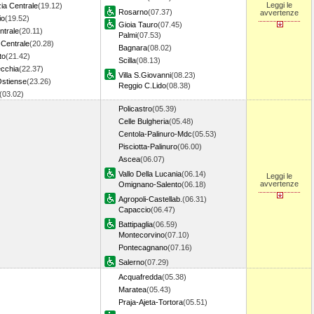
Leggi le
ia Centrale
(19.12)
Rosarno
(07.37)
avvertenze
io
(19.52)
Gioia Tauro
(07.45)
ntrale
(20.11)
Palmi
(07.53)
 Centrale
(20.28)
Bagnara
(08.02)
to
(21.42)
Scilla
(08.13)
ecchia
(22.37)
Villa S.Giovanni
(08.23)
stiense
(23.26)
Reggio C.Lido
(08.38)
(03.02)
Policastro
(05.39)
Celle Bulgheria
(05.48)
Centola-Palinuro-Mdc
(05.53)
Pisciotta-Palinuro
(06.00)
Ascea
(06.07)
Vallo Della Lucania
(06.14)
Leggi le
avvertenze
Omignano-Salento
(06.18)
Agropoli-Castellab.
(06.31)
Capaccio
(06.47)
Battipaglia
(06.59)
Montecorvino
(07.10)
Pontecagnano
(07.16)
Salerno
(07.29)
Acquafredda
(05.38)
Maratea
(05.43)
Praja-Ajeta-Tortora
(05.51)