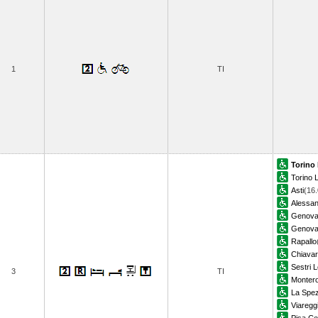
1
TI
Torino
Torino L
Asti
(16.
Alessan
Genova 
Genova 
Rapallo
Chiavar
Sestri 
3
TI
Monter
La Spez
Viaregg