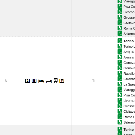
Viaregg
Pisa Ce
Livorno
Grosse
Civitav
Roma O
Salerno
Torino
Torino L
Asti
(16.
Alessan
Genova 
Genova 
Rapallo
Chiavar
3
TI
La Spez
Viaregg
Pisa Ce
Livorno
Grosse
Civitav
Roma O
Salerno
Torino