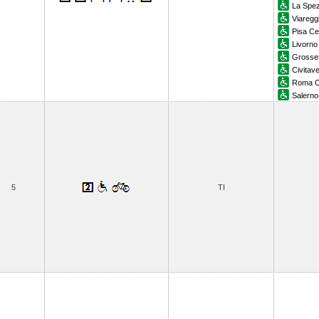
La Spez
Viaregg
Pisa Ce
Livorno
Grosse
Civitav
Roma O
Salerno
5
TI