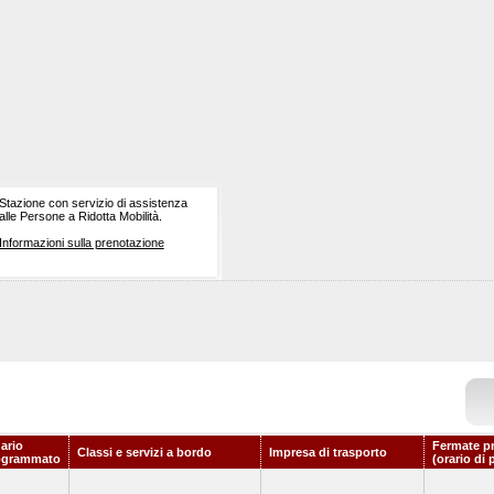
Stazione con servizio di assistenza
alle Persone a Ridotta Mobilità.
Informazioni sulla prenotazione
ario
Fermate p
Classi e servizi a bordo
Impresa di trasporto
ogrammato
(orario di 