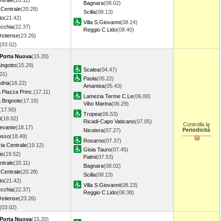
ntrale
(20.11)
Bagnara
(08.02)
 Centrale
(20.28)
Scilla
(08.13)
to
(21.42)
Villa S.Giovanni
(08.24)
ecchia
(22.37)
Reggio C.Lido
(08.40)
stiense
(23.26)
(03.02)
 Porta Nuova
(15.20)
ingotto
(15.29)
Scalea
(04.47)
01)
Paola
(05.22)
dria
(16.22)
Amantea
(05.43)
Piazza Princ.
(17.11)
Lamezia Terme C.Le
(06.00)
Brignole
(17.19)
Vibo Marina
(06.29)
(17.50)
Tropea
(06.53)
i
(18.02)
Ricadi-Capo Vaticano
(07.05)
Controlla la
Levante
(18.17)
Periodicità
Nicotera
(07.27)
osso
(18.49)
Rosarno
(07.37)
ia Centrale
(19.12)
Gioia Tauro
(07.45)
io
(19.52)
Palmi
(07.53)
ntrale
(20.11)
Bagnara
(08.02)
 Centrale
(20.28)
Scilla
(08.13)
to
(21.42)
Villa S.Giovanni
(08.23)
ecchia
(22.37)
Reggio C.Lido
(08.38)
stiense
(23.26)
(03.02)
 Porta Nuova
(15.20)