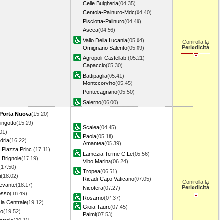
Celle Bulgheria
(04.35)
Centola-Palinuro-Mdc
(04.40)
Pisciotta-Palinuro
(04.49)
Ascea
(04.56)
Vallo Della Lucania
(05.04)
Controlla la
Periodicità
Omignano-Salento
(05.09)
Agropoli-Castellab.
(05.21)
Capaccio
(05.30)
Battipaglia
(05.41)
Montecorvino
(05.45)
Pontecagnano
(05.50)
Salerno
(06.00)
 Porta Nuova
(15.20)
ingotto
(15.29)
Scalea
(04.45)
01)
Paola
(05.18)
dria
(16.22)
Amantea
(05.39)
Piazza Princ.
(17.11)
Lamezia Terme C.Le
(05.56)
Brignole
(17.19)
Vibo Marina
(06.24)
(17.50)
Tropea
(06.51)
i
(18.02)
Ricadi-Capo Vaticano
(07.05)
Controlla la
Levante
(18.17)
Periodicità
Nicotera
(07.27)
osso
(18.49)
Rosarno
(07.37)
ia Centrale
(19.12)
Gioia Tauro
(07.45)
io
(19.52)
Palmi
(07.53)