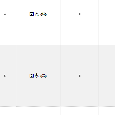
4
TI
5
TI