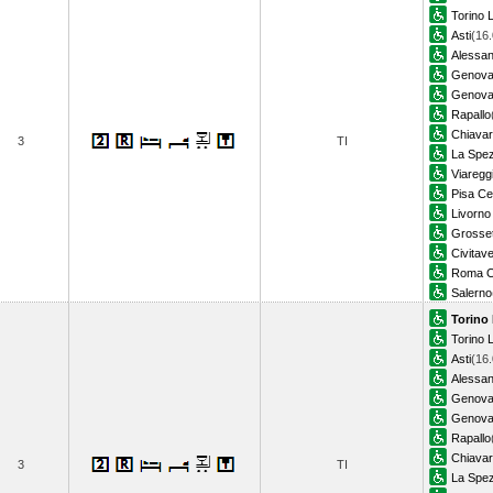
Torino L
Asti
(16.
Alessan
Genova 
Genova 
Rapallo
Chiavar
3
TI
La Spez
Viaregg
Pisa Ce
Livorno
Grosse
Civitav
Roma O
Salerno
Torino
Torino L
Asti
(16.
Alessan
Genova 
Genova 
Rapallo
Chiavar
3
TI
La Spez