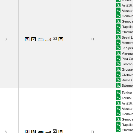
Torino L
Asti
(16.
Alessan
Genova 
Genova 
Rapallo
Chiavar
Sestri 
3
TI
Monter
La Spez
Viaregg
Pisa Ce
Livorno
Grosse
Civitav
Roma O
Salerno
Torino
Torino L
Asti
(16.
Alessan
Genova 
Genova 
Rapallo
Chiavar
3
TI