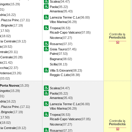
Scalea
(04.47)
ingotto
(15.29)
Paola
(05.22)
01)
Amantea
(05.43)
dria
(16.22)
Lamezia Terme C.Le
(06.00)
Piazza Princ.
(17.11)
Vibo Marina
(06.29)
Brignole
(17.19)
Tropea
(06.53)
(17.50)
Ricadi-Capo Vaticano
(07.05)
Controlla la
i
(18.02)
Periodicità
Nicotera
(07.27)
ia Centrale
(19.12)
Rosarno
(07.37)
io
(19.52)
Gioia Tauro
(07.45)
ntrale
(20.11)
Palmi
(07.53)
 Centrale
(20.28)
Bagnara
(08.02)
to
(21.42)
Scilla
(08.13)
ecchia
(22.37)
Villa S.Giovanni
(08.23)
stiense
(23.26)
Reggio C.Lido
(08.38)
(03.02)
 Porta Nuova
(15.20)
Scalea
(04.47)
ingotto
(15.29)
Paola
(05.22)
01)
Amantea
(05.43)
dria
(16.22)
Lamezia Terme C.Le
(06.00)
Piazza Princ.
(17.11)
Vibo Marina
(06.29)
Brignole
(17.19)
Tropea
(06.53)
(17.50)
Ricadi-Capo Vaticano
(07.05)
Controlla la
i
(18.02)
Periodicità
Nicotera
(07.27)
ia Centrale
(19.12)
Rosarno
(07.37)