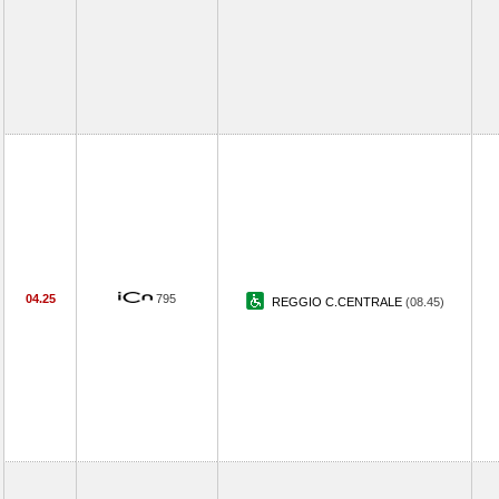
04.25
795
REGGIO C.CENTRALE
(08.45)