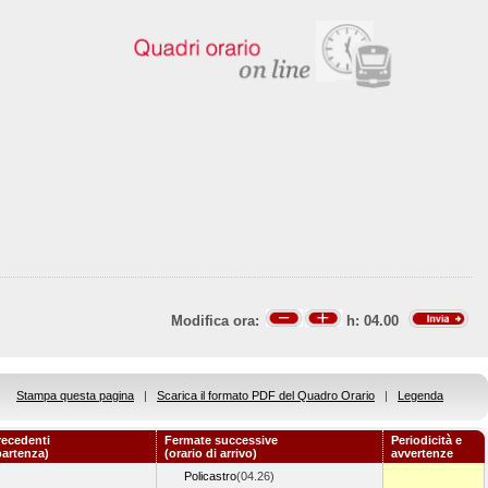
Modifica ora:
h:
04.00
Stampa questa pagina
|
Scarica il formato PDF del Quadro Orario
|
Legenda
recedenti
Fermate successive
Periodicità e
partenza)
(orario di arrivo)
avvertenze
Policastro
(04.26)