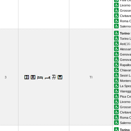
Pisa Ce
Livorno
Grosse
Civitav
Roma O
Salerno
Torino
Torino L
Asti
(16.
Alessan
Genova 
Genova 
Rapallo
Chiavar
Sestri 
3
TI
Monter
La Spez
Viaregg
Pisa Ce
Livorno
Grosse
Civitav
Roma O
Salerno
Torino