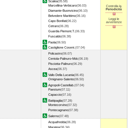
Scalea
(05.58)
Marcellina-Verbicaro
(06.03)
Controlla la
Periodicità
Diamante-Buonvicino
(06.10)
Belvedere Marittimo
(06.16)
Leggi le
Capo Bonifati
(06.22)
avvertenze
Cetraro
(06.28)
Guardia Piemont.T.
(06.33)
Fuscaldo
(06.38)
Paola
(06.50)
Castiglione Cosent.
(07.04)
Policastro
(06.07)
Centola-Palinuro-Mdc
(06.19)
Pisciotta-Palinuro
(06.29)
Ascea
(06.37)
Vallo Della Lucania
(06.45)
Omignano-Salento
(06.50)
Agropoli-Castellab.
(07.04)
Paestum
(07.11)
Capaccio
(07.16)
Battipaglia
(07.28)
Montecorvino
(07.32)
Pontecagnano
(07.38)
Salerno
(07.48)
Acquafredda
(06.28)
Maratea
(06.34)