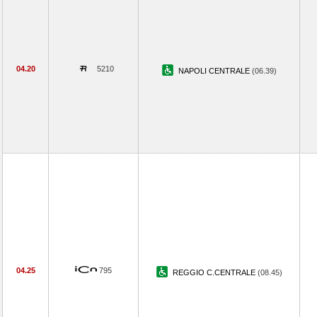
04.20
5210
NAPOLI CENTRALE
(06.39)
04.25
795
REGGIO C.CENTRALE
(08.45)