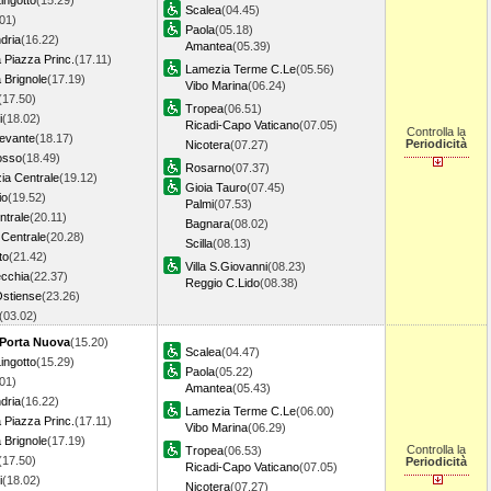
ingotto
(15.29)
Scalea
(04.45)
01)
Paola
(05.18)
dria
(16.22)
Amantea
(05.39)
Piazza Princ.
(17.11)
Lamezia Terme C.Le
(05.56)
Brignole
(17.19)
Vibo Marina
(06.24)
(17.50)
Tropea
(06.51)
i
(18.02)
Ricadi-Capo Vaticano
(07.05)
Controlla la
Levante
(18.17)
Periodicità
Nicotera
(07.27)
osso
(18.49)
Rosarno
(07.37)
ia Centrale
(19.12)
Gioia Tauro
(07.45)
io
(19.52)
Palmi
(07.53)
ntrale
(20.11)
Bagnara
(08.02)
 Centrale
(20.28)
Scilla
(08.13)
to
(21.42)
Villa S.Giovanni
(08.23)
ecchia
(22.37)
Reggio C.Lido
(08.38)
stiense
(23.26)
(03.02)
 Porta Nuova
(15.20)
Scalea
(04.47)
ingotto
(15.29)
Paola
(05.22)
01)
Amantea
(05.43)
dria
(16.22)
Lamezia Terme C.Le
(06.00)
Piazza Princ.
(17.11)
Vibo Marina
(06.29)
Brignole
(17.19)
Controlla la
Tropea
(06.53)
(17.50)
Periodicità
Ricadi-Capo Vaticano
(07.05)
i
(18.02)
Nicotera
(07.27)