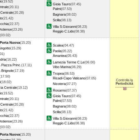
io
(19.52)
Gioia Tauro
(07.45)
ntrale
(20.11)
Palmi
(07.53)
 Centrale
(20.28)
Bagnara
(08.02)
to
(21.42)
Scilla
(08.13)
ecchia
(22.37)
Villa S.Giovanni
(08.23)
stiense
(23.26)
Reggio C.Lido
(08.38)
(03.02)
 Porta Nuova
(15.20)
Scalea
(04.47)
ingotto
(15.29)
Paola
(05.22)
01)
Amantea
(05.43)
dria
(16.22)
Lamezia Terme C.Le
(06.00)
Piazza Princ.
(17.11)
Vibo Marina
(06.29)
Brignole
(17.19)
Tropea
(06.53)
(17.50)
Ricadi-Capo Vaticano
(07.05)
Controlla la
i
(18.02)
Periodicità
Nicotera
(07.27)
ia Centrale
(19.12)
Rosarno
(07.37)
io
(19.52)
Gioia Tauro
(07.45)
ntrale
(20.11)
Palmi
(07.53)
 Centrale
(20.28)
Bagnara
(08.02)
to
(21.42)
Scilla
(08.13)
ecchia
(22.37)
Villa S.Giovanni
(08.23)
stiense
(23.26)
Reggio C.Lido
(08.38)
(03.02)
 Porta Nuova
(15.20)