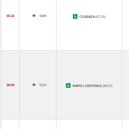
05.32
5589
COSENZA
(07.13)
06.00
5214
NAPOLI CENTRALE
(08.27)