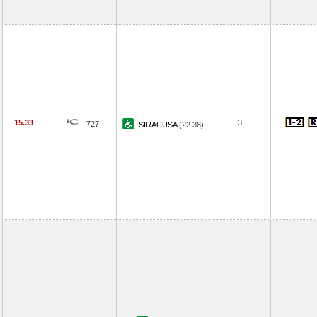
15.33
3
727
SIRACUSA
(22.38)