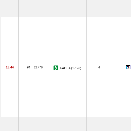
15.44
21779
4
PAOLA
(17.26)