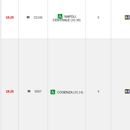
NAPOLI
18.20
22146
5
CENTRALE
(20.38)
18.25
5597
4
COSENZA
(20.14)