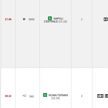
NAPOLI
17.45
5656
1
CENTRALE
(21.10)
ROMA TERMINI
18.12
2
560
(22.34)