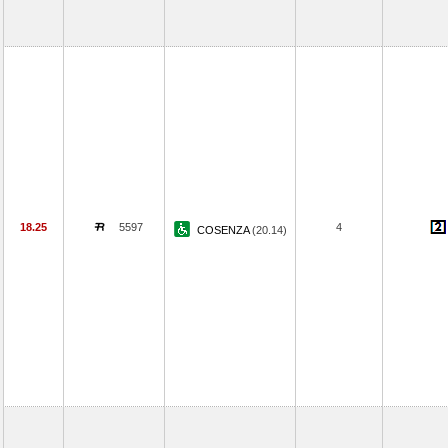
18.25
5597
4
COSENZA
(20.14)