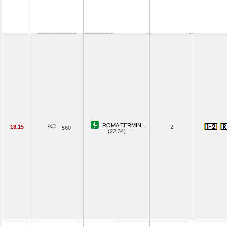
ROMA TERMINI
18.15
2
560
(22.34)