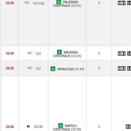
PALERMO
15.33
3
727/729
CENTRALE
(23.01)
MESSINA
15.33
3
727
CENTRALE
(19.35)
15.33
3
727
SIRACUSA
(22.44)
NAPOLI
15.42
22130
5
CENTRALE
(18.38)