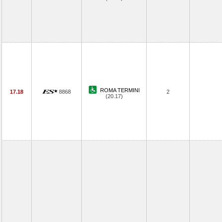
ROMA TERMINI
17.18
8868
2
(20.17)