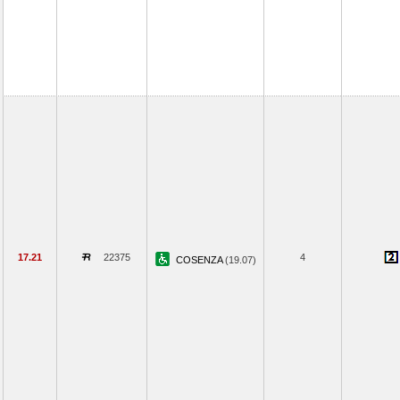
17.21
22375
4
COSENZA
(19.07)