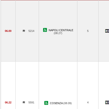
NAPOLI CENTRALE
06.00
5214
5
(08.27)
06.22
5591
4
COSENZA
(08.09)