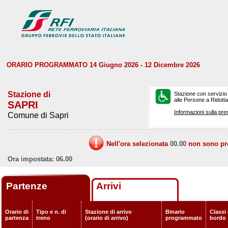
ORARIO PROGRAMMATO 14 Giugno 2026 - 12 Dicembre 2026
Stazione di
Stazione con servizio
alle Persone a Ridotta 
SAPRI
Informazioni sulla pre
Comune di Sapri
Nell'ora selezionata
00.00
non sono prev
Ora impostata: 06.00
Partenze
Arrivi
Orario di
Tipo e n. di
Stazione di arrivo
Binario
Classi 
partenza
treno
(orario di arrivo)
programmato
bordo