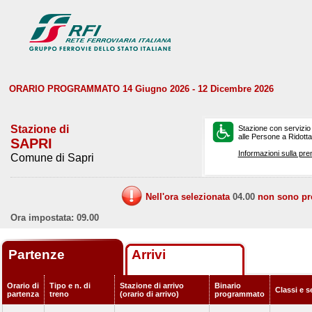
ORARIO PROGRAMMATO 14 Giugno 2026 - 12 Dicembre 2026
Stazione di
Stazione con servizio
alle Persone a Ridotta 
SAPRI
Informazioni sulla pre
Comune di Sapri
Nell'ora selezionata
04.00
non sono prev
Ora impostata: 09.00
Partenze
Arrivi
Orario di
Tipo e n. di
Stazione di arrivo
Binario
Classi e s
partenza
treno
(orario di arrivo)
programmato