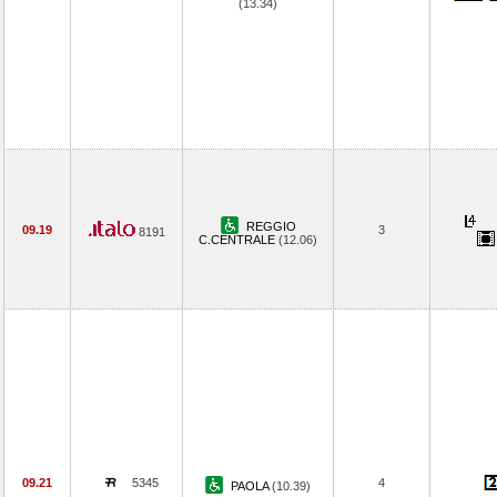
(13.34)
REGGIO
09.19
3
8191
C.CENTRALE
(12.06)
09.21
5345
4
PAOLA
(10.39)