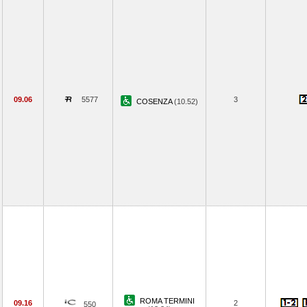
09.06
5577
3
COSENZA
(10.52)
ROMA TERMINI
09.16
2
550