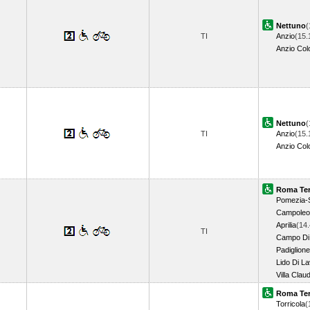
Nettuno
(
TI
Anzio
(15.
Anzio Col
Nettuno
(
TI
Anzio
(15.
Anzio Col
Roma Ter
Pomezia-
Campoleo
Aprilia
(14.
TI
Campo Di
Padiglione
Lido Di La
Villa Clau
Roma Ter
Torricola
(