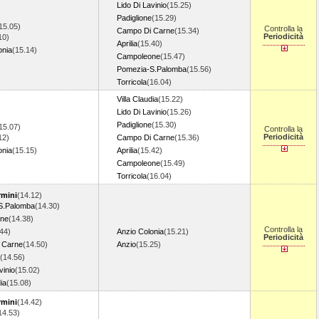
Lido Di Lavinio
(15.25)
Padiglione
(15.29)
15.05)
Controlla la
Campo Di Carne
(15.34)
Periodicità
10)
Aprilia
(15.40)
onia
(15.14)
Campoleone
(15.47)
Pomezia-S.Palomba
(15.56)
Torricola
(16.04)
Villa Claudia
(15.22)
Lido Di Lavinio
(15.26)
Padiglione
(15.30)
15.07)
Controlla la
Periodicità
12)
Campo Di Carne
(15.36)
onia
(15.15)
Aprilia
(15.42)
Campoleone
(15.49)
Torricola
(16.04)
mini
(14.12)
S.Palomba
(14.30)
ne
(14.38)
Controlla la
44)
Anzio Colonia
(15.21)
Periodicità
 Carne
(14.50)
Anzio
(15.25)
(14.56)
vinio
(15.02)
dia
(15.08)
mini
(14.42)
14.53)