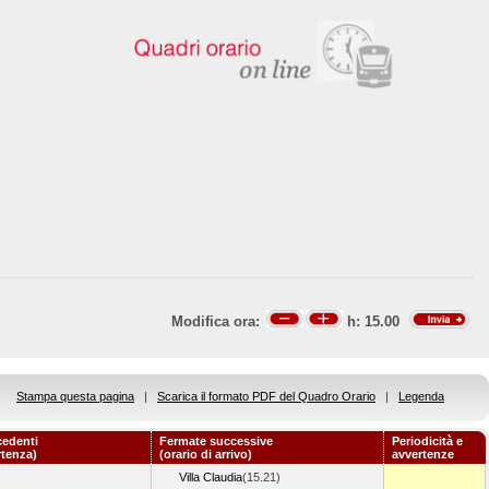
Modifica ora:
h:
15.00
Stampa questa pagina
|
Scarica il formato PDF del Quadro Orario
|
Legenda
cedenti
Fermate successive
Periodicità e
rtenza)
(orario di arrivo)
avvertenze
Villa Claudia
(15.21)