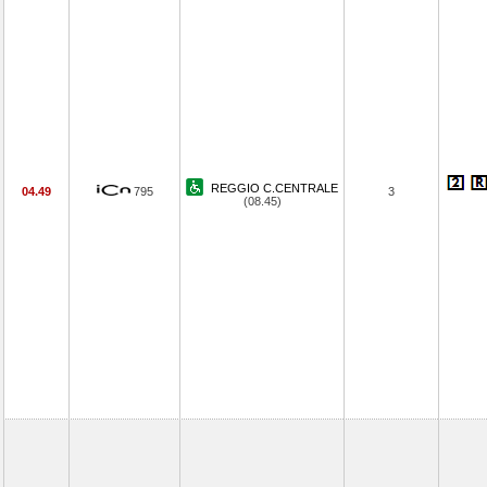
REGGIO C.CENTRALE
04.49
795
3
(08.45)