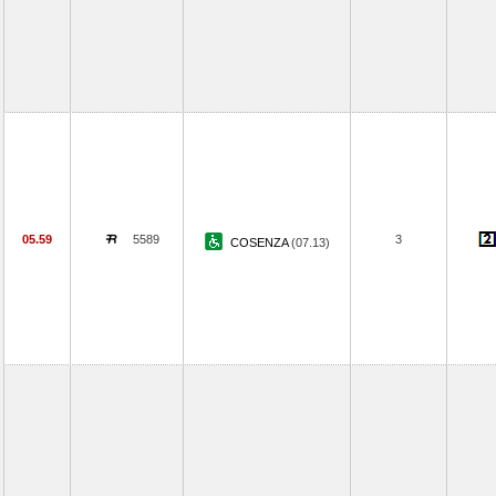
05.59
5589
3
COSENZA
(07.13)