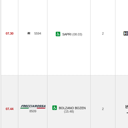
07.30
5594
2
SAPRI
(08.03)
BOLZANO BOZEN
07.44
2
8509
(15.48)