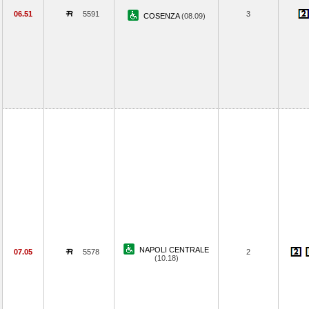
06.51
5591
3
COSENZA
(08.09)
NAPOLI CENTRALE
07.05
5578
2
(10.18)