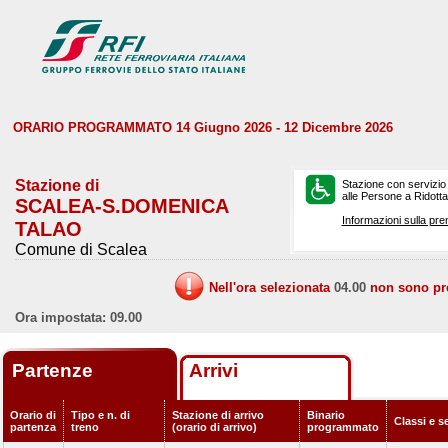
ORARIO PROGRAMMATO 14 Giugno 2026 - 12 Dicembre 2026
Stazione di
Stazione con servizio
alle Persone a Ridotta 
SCALEA-S.DOMENICA
Informazioni sulla pre
TALAO
Comune di Scalea
Nell'ora selezionata
04.00
non sono prev
Ora impostata: 09.00
Partenze
Arrivi
Orario di
Tipo e n. di
Stazione di arrivo
Binario
Classi e s
partenza
treno
(orario di arrivo)
programmato