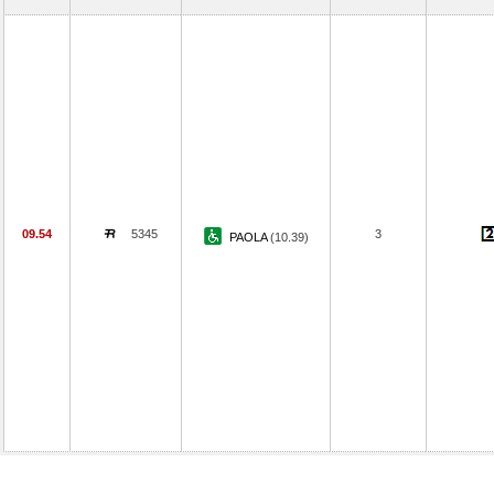
09.54
5345
3
PAOLA
(10.39)