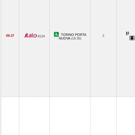
TORINO PORTA
09.37
2
8134
NUOVA
(18.35)