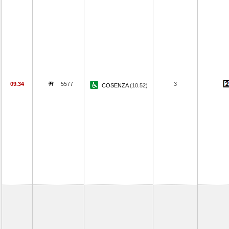
09.34
5577
3
COSENZA
(10.52)