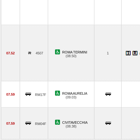
ROMA TERMINI
07.52
4507
1
(08.50)
ROMA AURELIA
07.59
RM17F
(09.03)
CIVITAVECCHIA
07.59
RM04F
(08.38)