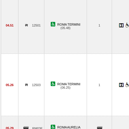
ROMA TERMINI
04.51
12501
1
(05.48)
ROMA TERMINI
05.26
12503
1
(06.25)
ROMA AURELIA
05.29
RM03F