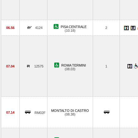
PISA CENTRALE
06.56
4124
2
(10.18)
ROMA TERMINI
07.04
12575
1
(08.03)
MONTALTO DI CASTRO
07.14
RM02F
(08.38)