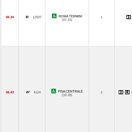
ROMA TERMINI
06.34
12507
1
(07.33)
PISA CENTRALE
06.43
4124
2
(10.18)