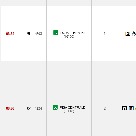
ROMA TERMINI
06.54
4503
1
(07.50)
PISA CENTRALE
06.56
4124
2
(10.18)