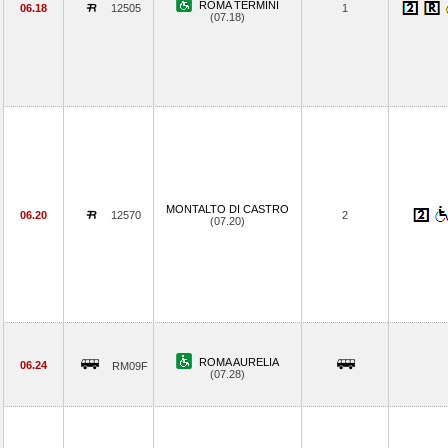
ROMA TERMINI
06.18
12505
1
(07.18)
MONTALTO DI CASTRO
06.20
12570
2
(07.20)
ROMA AURELIA
06.24
RM09F
(07.28)