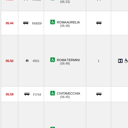
(06.33)
ROMA AURELIA
05.44
RM05F
(06.48)
ROMA TERMINI
05.50
4501
1
(06.48)
CIVITAVECCHIA
05.59
FI744
(06.45)