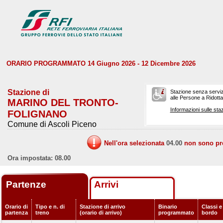
ORARIO PROGRAMMATO 14 Giugno 2026 - 12 Dicembre 2026
Stazione di
Stazione senza serviz
alle Persone a Ridotta 
MARINO DEL TRONTO-
Informazioni sulle staz
FOLIGNANO
Comune di Ascoli Piceno
Nell'ora selezionata
04.00
non sono prev
Ora impostata: 08.00
Partenze
Arrivi
Orario di
Tipo e n. di
Stazione di arrivo
Binario
Classi e
partenza
treno
(orario di arrivo)
programmato
bordo