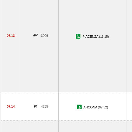
07.13
3906
PIACENZA
(11.15)
07.14
4235
ANCONA
(07.52)