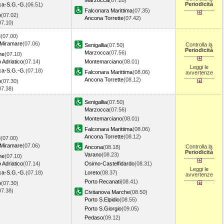
Marzocca
(07.28)
Periodicità
ica-S.G.-G.
(06.51)
Falconara Marittima
(07.35)
o
(07.02)
Ancona Torrette
(07.42)
07.10)
i
(07.00)
 Miramare
(07.06)
Controlla la
Senigallia
(07.50)
Periodicità
Marzocca
(07.56)
ne
(07.10)
 Adriatico
(07.14)
Montemarciano
(08.01)
Leggi le
ica-S.G.-G.
(07.18)
Falconara Marittima
(08.06)
avvertenze
Ancona Torrette
(08.12)
o
(07.30)
07.38)
Senigallia
(07.50)
Marzocca
(07.56)
Montemarciano
(08.01)
Falconara Marittima
(08.06)
Ancona Torrette
(08.12)
i
(07.00)
 Miramare
(07.06)
Controlla la
Ancona
(08.18)
Periodicità
Varano
(08.23)
ne
(07.10)
 Adriatico
(07.14)
Osimo-Castelfidardo
(08.31)
Leggi le
ica-S.G.-G.
(07.18)
Loreto
(08.37)
avvertenze
Porto Recanati
(08.41)
o
(07.30)
07.38)
Civitanova Marche
(08.50)
Porto S.Elpidio
(08.55)
Porto S.Giorgio
(09.05)
Pedaso
(09.12)