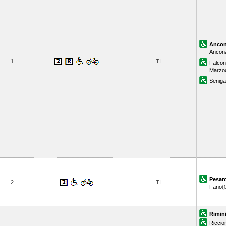
Anco
Ancona
1
TI
Falcon
Marzo
Senigal
Pesar
2
TI
Fano
(
Rimin
Riccio