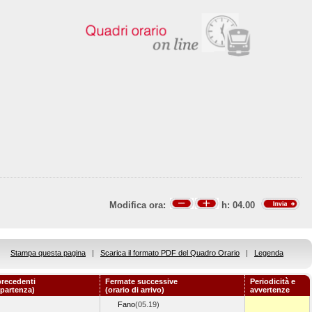
Modifica ora:
h:
04.00
Stampa questa pagina
|
Scarica il formato PDF del Quadro Orario
|
Legenda
recedenti
Fermate successive
Periodicità e
 partenza)
(orario di arrivo)
avvertenze
Fano
(05.19)