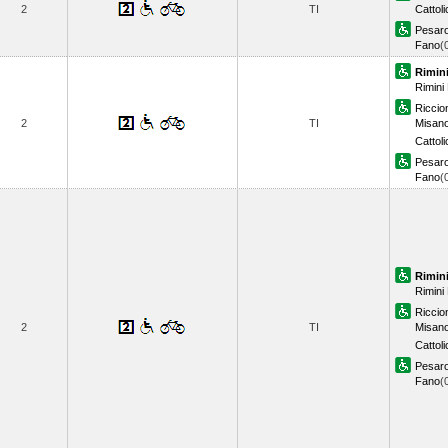
2
TI
Cattol
Pesar
Fano
(
Rimin
Rimini
Riccio
2
TI
Misano
Cattol
Pesar
Fano
(
Rimin
Rimini
Riccio
2
TI
Misano
Cattol
Pesar
Fano
(