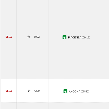
05.12
3902
PIACENZA
(09.15)
05.16
4229
ANCONA
(05.50)