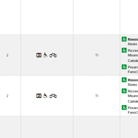
Rimin
Rimini
Riccio
2
TI
Misano
Cattol
Pesar
Fano
(
Rimin
Rimini
Riccio
2
TI
Misano
Cattol
Pesar
Fano
(