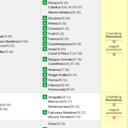
Pesaro
(05.26)
Cattolica-S.G.-G.
(05.37)
Misano Adriatico
(05.42)
Riccione
(05.45)
Rimini
(05.56)
Cesena
(06.16)
Controlla la
Forli
(06.29)
na
(04.45)
Periodicità
Faenza
(06.39)
ara Marittima
(04.54)
Castelbolognese
(06.46)
cca
(05.01)
Leggi le
Imola
(06.53)
avvertenze
lia
(05.06)
Castel S.Pietro T.
(07.08)
Bologna Centrale
(07.26)
Castelfranco E.
(07.48)
Modena
(07.58)
Reggio Emilia
(08.14)
Parma
(08.31)
Fidenza
(08.44)
Fiorenzuola
(08.54)
Controlla la
Senigallia
(05.21)
Periodicità
Marzocca
(05.27)
o
(05.00)
Montemarciano
(05.32)
05.09)
Leggi le
Falconara Marittima
(05.37)
avvertenze
Ancona Torrette
(05.43)
Fano
(06.19)