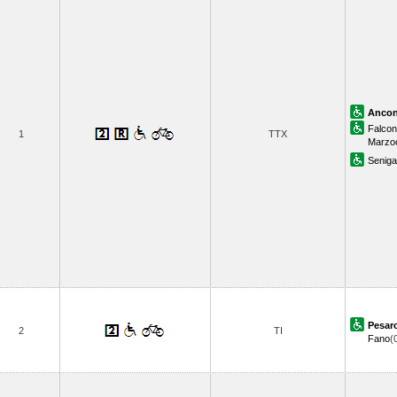
Anco
Falcon
1
TTX
Marzo
Senigal
Pesar
2
TI
Fano
(