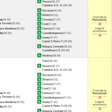
Pesaro
(06.27)
Cattolica-S.G.-G.
(06.38)
Riccione
(06.44)
Rimini
(06.51)
Controlla la
na
(05.45)
Cesena
(07.07)
Periodicità
 Torrette
(05.50)
Forli
(07.18)
Leggi le
ara Marittima
(05.55)
Faenza
(07.34)
avvertenze
lia
(06.05)
Castelbolognese
(07.41)
Imola
(07.47)
Castel S.Pietro T.
(08.08)
Bologna Centrale
(08.26)
Castelfranco E.
(08.48)
Modena
(08.58)
Fano
(06.19)
Pesaro
(06.27)
Cattolica-S.G.-G.
(06.38)
Riccione
(06.44)
Rimini
(06.51)
Cesena
(07.07)
Forli
(07.18)
Controlla la
na
(05.45)
Faenza
(07.34)
Periodicità
 Torrette
(05.50)
Castelbolognese
(07.41)
Leggi le
ara Marittima
(05.55)
Imola
(07.47)
avvertenze
Castel S.Pietro T.
(08.08)
lia
(06.05)
Bologna Centrale
(08.26)