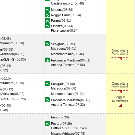
Castelfranco E.
(08.48)
Modena
(08.58)
Reggio Emilia
(09.14)
Parma
(09.31)
Fidenza
(09.44)
Fiorenzuola
(09.54)
i
(05.45)
 Miramare
(05.50)
Senigallia
(06.35)
Marzocca
(06.41)
ne
(05.55)
Controlla la
Periodicità
 Adriatico
(05.59)
Montemarciano
(06.46)
ica-S.G.-G.
(06.03)
Falconara Marittima
(06.51)
Ancona Torrette
(06.56)
o
(06.14)
06.22)
i
(06.10)
 Miramare
(06.15)
Controlla la
Senigallia
(07.00)
Periodicità
Marzocca
(07.06)
ne
(06.19)
 Adriatico
(06.24)
Montemarciano
(07.11)
Leggi le
ica-S.G.-G.
(06.29)
Falconara Marittima
(07.16)
avvertenze
Ancona Torrette
(07.22)
o
(06.40)
06.48)
Fano
(07.20)
Pesaro
(07.29)
Cattolica-S.G.-G.
(07.40)
Misano Adriatico
(07.45)