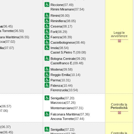
Riccione
(07.49)
Rimini Miramare
(07.54)
Rimini
(08.00)
Riminifiera
(08.05)
na
(06.45)
Cesena
(08.17)
 Torrette
(06.50)
Forli
(08.29)
Leggi le
avvertenze
ara Marittima
(06.55)
Faenza
(08.39)
cca
(07.02)
Castelbolognese
(08.46)
lia
(07.07)
Imola
(08.54)
Castel S.Pietro T.
(09.08)
Bologna Centrale
(09.26)
Castelfranco E.
(09.48)
Modena
(09.58)
Reggio Emilia
(10.14)
Parma
(10.31)
Fidenza
(10.44)
Fiorenzuola
(10.54)
Senigallia
(07.20)
Marzocca
(07.26)
Controlla la
o
(06.57)
Periodicità
Montemarciano
(07.31)
07.06)
Falconara Marittima
(07.36)
Ancona Torrette
(07.44)
i
(06.37)
Senigallia
(07.22)
ne
(06.45)
Controlla la