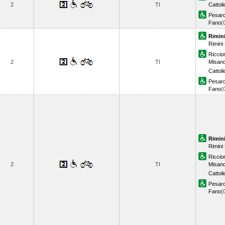
2
TI
Cattol
Pesar
Fano
(
Rimin
Rimini
Riccio
2
TI
Misano
Cattol
Pesar
Fano
(
Rimin
Rimini
Riccio
2
TI
Misano
Cattol
Pesar
Fano
(