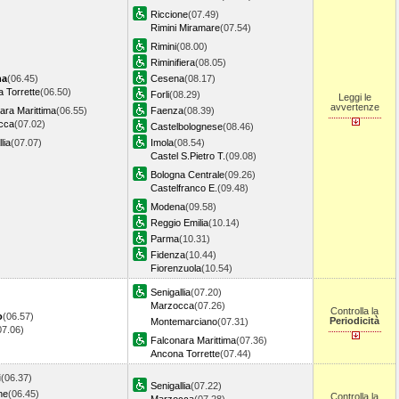
Riccione
(07.49)
Rimini Miramare
(07.54)
Rimini
(08.00)
Riminifiera
(08.05)
na
(06.45)
Cesena
(08.17)
 Torrette
(06.50)
Forli
(08.29)
Leggi le
avvertenze
ara Marittima
(06.55)
Faenza
(08.39)
cca
(07.02)
Castelbolognese
(08.46)
lia
(07.07)
Imola
(08.54)
Castel S.Pietro T.
(09.08)
Bologna Centrale
(09.26)
Castelfranco E.
(09.48)
Modena
(09.58)
Reggio Emilia
(10.14)
Parma
(10.31)
Fidenza
(10.44)
Fiorenzuola
(10.54)
Senigallia
(07.20)
Marzocca
(07.26)
Controlla la
o
(06.57)
Periodicità
Montemarciano
(07.31)
07.06)
Falconara Marittima
(07.36)
Ancona Torrette
(07.44)
i
(06.37)
Senigallia
(07.22)
ne
(06.45)
Controlla la