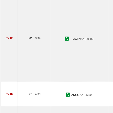
05.12
3902
PIACENZA
(09.15)
05.16
4229
ANCONA
(05.50)