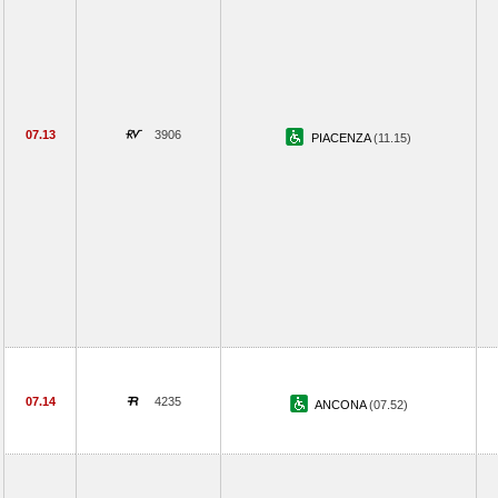
07.13
3906
PIACENZA
(11.15)
07.14
4235
ANCONA
(07.52)