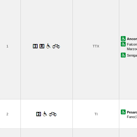
Anco
Falcon
1
TTX
Marzo
Senigal
Pesar
2
TI
Fano
(