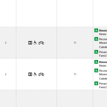
Rimin
Rimini
Riccio
2
TI
Misano
Cattol
Pesar
Fano
(
Rimin
Rimini
Riccio
2
TI
Misano
Cattol
Pesar
Fano
(