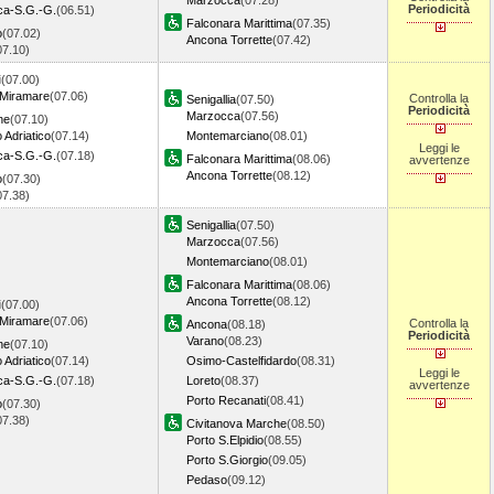
Marzocca
(07.28)
Periodicità
ica-S.G.-G.
(06.51)
Falconara Marittima
(07.35)
o
(07.02)
Ancona Torrette
(07.42)
07.10)
i
(07.00)
 Miramare
(07.06)
Controlla la
Senigallia
(07.50)
Periodicità
Marzocca
(07.56)
ne
(07.10)
 Adriatico
(07.14)
Montemarciano
(08.01)
Leggi le
ica-S.G.-G.
(07.18)
Falconara Marittima
(08.06)
avvertenze
Ancona Torrette
(08.12)
o
(07.30)
07.38)
Senigallia
(07.50)
Marzocca
(07.56)
Montemarciano
(08.01)
Falconara Marittima
(08.06)
Ancona Torrette
(08.12)
i
(07.00)
 Miramare
(07.06)
Controlla la
Ancona
(08.18)
Periodicità
Varano
(08.23)
ne
(07.10)
 Adriatico
(07.14)
Osimo-Castelfidardo
(08.31)
Leggi le
ica-S.G.-G.
(07.18)
Loreto
(08.37)
avvertenze
Porto Recanati
(08.41)
o
(07.30)
07.38)
Civitanova Marche
(08.50)
Porto S.Elpidio
(08.55)
Porto S.Giorgio
(09.05)
Pedaso
(09.12)