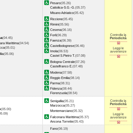
Pesaro
(05.26)
Cattolica-S.G.-G.
(05.37)
Misano Adriatico
(05.42)
Riccione
(05.45)
Rimini
(05.56)
Cesena
(06.16)
Controlla la
Forli
(06.29)
na
(04.45)
Periodicità
Faenza
(06.39)
ara Marittima
(04.54)
Castelbolognese
(06.46)
cca
(05.01)
Leggi le
Imola
(06.53)
avvertenze
lia
(05.06)
Castel S.Pietro T.
(07.08)
Bologna Centrale
(07.26)
Castelfranco E.
(07.48)
Modena
(07.58)
Reggio Emilia
(08.14)
Parma
(08.31)
Fidenza
(08.44)
Fiorenzuola
(08.54)
Controlla la
Senigallia
(05.21)
Periodicità
Marzocca
(05.27)
o
(05.00)
Montemarciano
(05.32)
05.09)
Leggi le
Falconara Marittima
(05.37)
avvertenze
Ancona Torrette
(05.43)
Fano
(06.19)