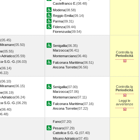
Castelfranco E.
(08.48)
Modena
(08.58)
Reggio Emilia
(09.14)
Parma
(09.31)
Fidenza
(09.44)
Fiorenzuola
(09.54)
i
(05.45)
 Miramare
(05.50)
Senigallia
(06.35)
Marzocca
(06.41)
ne
(05.55)
Controlla la
Periodicità
 Adriatico
(05.59)
Montemarciano
(06.46)
ica-S.G.-G.
(06.03)
Falconara Marittima
(06.51)
Ancona Torrette
(06.56)
o
(06.14)
06.22)
i
(06.10)
 Miramare
(06.15)
Controlla la
Senigallia
(07.00)
Periodicità
Marzocca
(07.06)
ne
(06.19)
 Adriatico
(06.24)
Montemarciano
(07.11)
Leggi le
ica-S.G.-G.
(06.29)
Falconara Marittima
(07.16)
avvertenze
Ancona Torrette
(07.22)
o
(06.40)
06.48)
Fano
(07.20)
Pesaro
(07.29)
Cattolica-S.G.-G.
(07.40)
Misano Adriatico
(07.45)