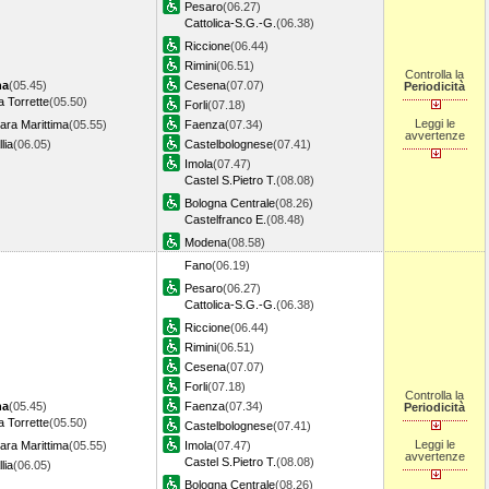
Pesaro
(06.27)
Cattolica-S.G.-G.
(06.38)
Riccione
(06.44)
Rimini
(06.51)
Controlla la
na
(05.45)
Cesena
(07.07)
Periodicità
 Torrette
(05.50)
Forli
(07.18)
Leggi le
ara Marittima
(05.55)
Faenza
(07.34)
avvertenze
lia
(06.05)
Castelbolognese
(07.41)
Imola
(07.47)
Castel S.Pietro T.
(08.08)
Bologna Centrale
(08.26)
Castelfranco E.
(08.48)
Modena
(08.58)
Fano
(06.19)
Pesaro
(06.27)
Cattolica-S.G.-G.
(06.38)
Riccione
(06.44)
Rimini
(06.51)
Cesena
(07.07)
Forli
(07.18)
Controlla la
na
(05.45)
Faenza
(07.34)
Periodicità
 Torrette
(05.50)
Castelbolognese
(07.41)
Leggi le
ara Marittima
(05.55)
Imola
(07.47)
avvertenze
Castel S.Pietro T.
(08.08)
lia
(06.05)
Bologna Centrale
(08.26)