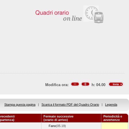
Modifica ora:
h:
04.00
Stampa questa pagina
|
Scarica il formato PDF del Quadro Orario
|
Legenda
recedenti
Fermate successive
Periodicità e
 partenza)
(orario di arrivo)
avvertenze
Fano
(05.19)