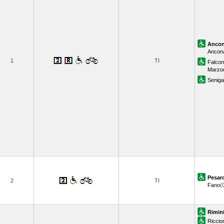
Anco
Ancona
1
TI
Falcon
Marzo
Senigal
Pesar
2
TI
Fano
(
Rimin
Riccio