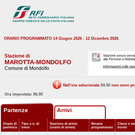
ORARIO PROGRAMMATO 14 Giugno 2026 - 12 Dicembre 2026
Stazione di
Stazione senza serviz
alle Persone a Ridotta 
MAROTTA-MONDOLFO
Informazioni sulle staz
Comune di Mondolfo
Nell'ora selezionata
04.00
non sono prev
Ora impostata: 06.00
Partenze
Arrivi
Orario di
Tipo e n. di
Stazione di arrivo
Binario
Classi e ser
partenza
treno
(orario di arrivo)
programmato
bordo