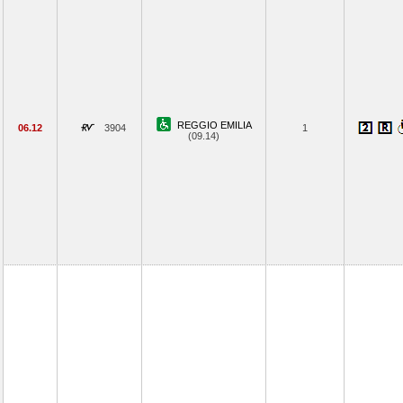
REGGIO EMILIA
06.12
3904
1
(09.14)