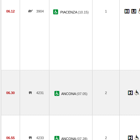
06.12
3904
1
PIACENZA
(10.15)
06.30
4231
2
ANCONA
(07.05)
06.55
4233
2
ANCONA
(07.28)