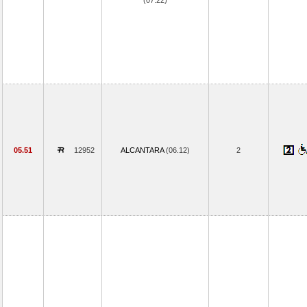
(07.22)
05.51
12952
ALCANTARA
(06.12)
2