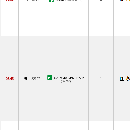
SIRACUSA
(08.43)
CATANIA CENTRALE
06.45
22107
1
(07.22)