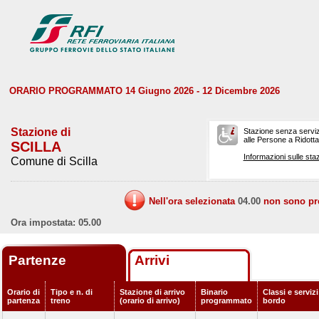
ORARIO PROGRAMMATO 14 Giugno 2026 - 12 Dicembre 2026
Stazione di
Stazione senza serviz
alle Persone a Ridotta 
SCILLA
Informazioni sulle staz
Comune di Scilla
Nell'ora selezionata
04.00
non sono prev
Ora impostata: 05.00
Partenze
Arrivi
Orario di
Tipo e n. di
Stazione di arrivo
Binario
Classi e servizi
partenza
treno
(orario di arrivo)
programmato
bordo