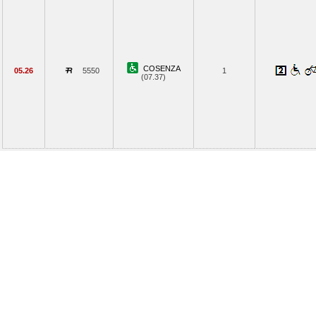
COSENZA
05.26
5550
1
(07.37)