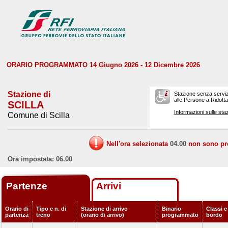
ORARIO PROGRAMMATO 14 Giugno 2026 - 12 Dicembre 2026
Stazione di
Stazione senza serviz
alle Persone a Ridotta 
SCILLA
Informazioni sulle staz
Comune di Scilla
Nell'ora selezionata
04.00
non sono prev
Ora impostata: 06.00
Partenze
Arrivi
Orario di
Tipo e n. di
Stazione di arrivo
Binario
Classi e
partenza
treno
(orario di arrivo)
programmato
bordo