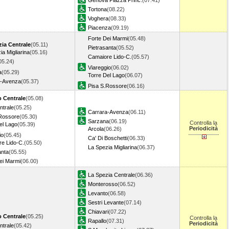
Genova Piazza Princ.
(07.41)
Tortona
(08.22)
Voghera
(08.33)
Piacenza
(09.19)
Forte Dei Marmi
(05.48)
zia Centrale
(05.11)
Pietrasanta
(05.52)
ia Migliarina
(05.16)
Camaiore Lido-C.
(05.57)
05.24)
Viareggio
(06.02)
a
(05.29)
Torre Del Lago
(06.07)
a-Avenza
(05.37)
Pisa S.Rossore
(06.16)
o Centrale
(05.08)
ntrale
(05.25)
Carrara-Avenza
(06.11)
Rossore
(05.30)
Sarzana
(06.19)
Controlla la
el Lago
(05.39)
Periodicità
Arcola
(06.26)
io
(05.45)
Ca' Di Boschetti
(06.33)
e Lido-C.
(05.50)
La Spezia Migliarina
(06.37)
anta
(05.55)
ei Marmi
(06.00)
La Spezia Centrale
(06.36)
Monterosso
(06.52)
Levanto
(06.58)
Sestri Levante
(07.14)
Chiavari
(07.22)
o Centrale
(05.25)
Controlla la
Rapallo
(07.31)
Periodicità
ntrale
(05.42)