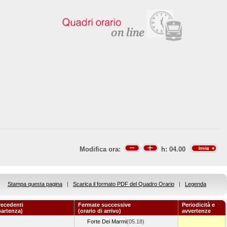
Modifica ora:
h:
04.00
Stampa questa pagina
|
Scarica il formato PDF del Quadro Orario
|
Legenda
recedenti
Fermate successive
Periodicità e
partenza)
(orario di arrivo)
avvertenze
Forte Dei Marmi
(05.18)