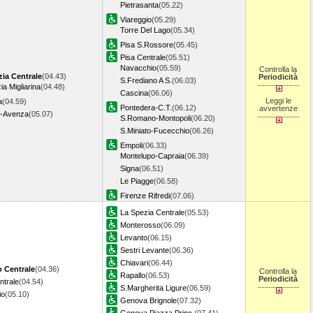
Pietrasanta
(05.22)
Viareggio
(05.29)
Torre Del Lago
(05.34)
Pisa S.Rossore
(05.45)
Pisa Centrale
(05.51)
Navacchio
(05.59)
Controlla la
zia Centrale
(04.43)
Periodicità
S.Frediano A S.
(06.03)
ia Migliarina
(04.48)
Cascina
(06.06)
Leggi le
a
(04.59)
Pontedera-C.T.
(06.12)
avvertenze
a-Avenza
(05.07)
S.Romano-Montopoli
(06.20)
S.Miniato-Fucecchio
(06.26)
Empoli
(06.33)
Montelupo-Capraia
(06.39)
Signa
(06.51)
Le Piagge
(06.58)
Firenze Rifredi
(07.06)
La Spezia Centrale
(05.53)
Monterosso
(06.09)
Levanto
(06.15)
Sestri Levante
(06.36)
Chiavari
(06.44)
o Centrale
(04.36)
Controlla la
Rapallo
(06.53)
Periodicità
ntrale
(04.54)
S.Margherita Ligure
(06.59)
io
(05.10)
Genova Brignole
(07.32)