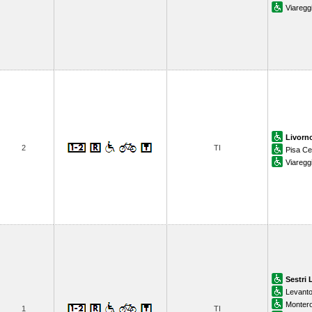
Viaregg
Livorn
2
TI
Pisa Ce
Viaregg
Sestri 
Levant
Monter
1
TI