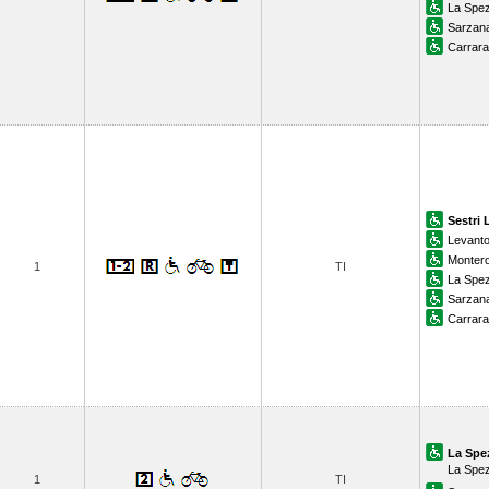
La Spez
Sarzan
Carrar
Sestri 
Levant
Monter
1
TI
La Spez
Sarzan
Carrar
La Spe
La Spez
1
TI