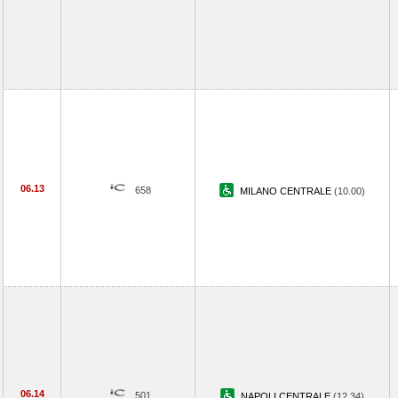
06.13
658
MILANO CENTRALE
(10.00)
06.14
501
NAPOLI CENTRALE
(12.34)