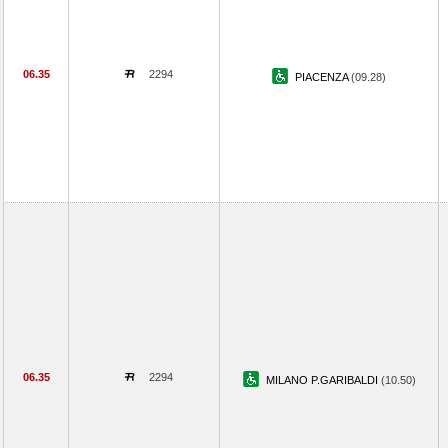
06.35
2294
PIACENZA
(09.28)
06.35
2294
MILANO P.GARIBALDI
(10.50)