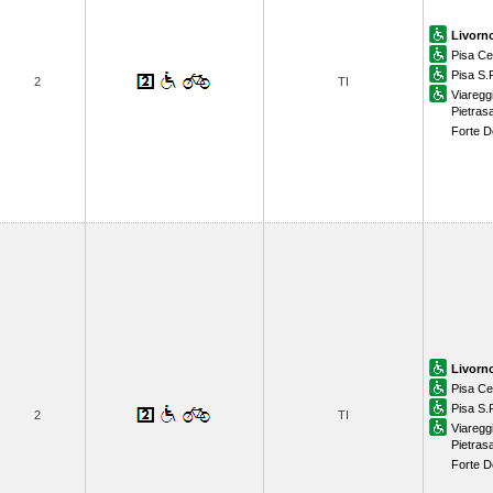
Livorn
Pisa Ce
Pisa S.
2
TI
Viaregg
Pietras
Forte D
Livorn
Pisa Ce
Pisa S.
2
TI
Viaregg
Pietras
Forte D