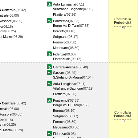
Aulla Lunigiana
(07.11)
Villafranca-Bagnone
(07.19)
o Centrale
(05.42)
Filattiera
(07.26)
ntrale
(06.00)
Controlla la
Rossore
(06.05)
Pontremoli
(07.33)
Periodicità
Borgo Val Di Taro
(07.53)
io
(06.18)
anta
(06.25)
Berceto
(08.10)
ei Marmi
(06.29)
Solignano
(08.17)
Fornovo
(08.30)
Medesano
(08.50)
Fidenza
(09.03)
Fiorenzuola
(09.12)
Carrara-Avenza
(06.40)
Sarzana
(06.49)
S.Stefano Di Magra
(07.04)
Aulla Lunigiana
(07.11)
Villafranca-Bagnone
(07.19)
Filattiera
(07.26)
Pontremoli
(07.33)
o Centrale
(05.42)
Borgo Val Di Taro
(07.53)
ntrale
(06.00)
Berceto
(08.10)
Controlla la
Rossore
(06.05)
Periodicità
Solignano
(08.17)
io
(06.18)
Fornovo
(08.30)
anta
(06.25)
Medesano
(08.50)
ei Marmi
(06.29)
Fidenza
(09.03)