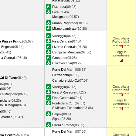
Fiorenzuola
(09.12)
Piacenza
(09.28)
Lodi
(09.48)
Melegnano
(09.57)
Milano Rogoredo
(10.16)
Milano Lambrate
(10.30)
Viareggio
(06.48)
Controlla la
 Piazza Princ.
(05.07)
Pisa Centrale
(07.04)
Periodicità
Brignole
(05.14)
Livorno Centrale
(07.20)
Leggi le
i
(05.41)
Campiglia Marittima
(07.56)
avvertenze
ia Centrale
(06.18)
Grosseto
(08.28)
Civitavecchia
(09.22)
Forte Dei Marmi
(06.58)
Pietrasanta
(07.02)
al Di Taro
(05.40)
Camaiore Lido-C.
(07.07)
oli
(06.00)
Controlla la
Viareggio
(07.13)
a
(06.06)
Periodicità
Pisa S.Rossore
(07.27)
anca-Bagnone
(06.12)
Pisa Centrale
(07.41)
Leggi le
unigiana
(06.23)
Pontedera-C.T.
(07.57)
avvertenze
no Di Magra
(06.31)
S.Miniato-Fucecchio
(08.08)
a
(06.40)
Empoli
(08.14)
a-Avenza
(06.47)
Signa
(08.28)
Firenze Rifredi
(08.39)
Forte Dei Marmi
(07.08)
Controlla la
zia Centrale
(06.28)