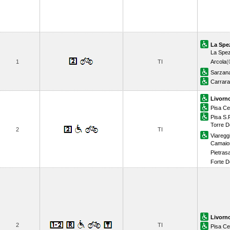
La Spe
La Spez
1
TI
Arcola
(
Sarzan
Carrar
Livorn
Pisa Ce
Pisa S.
Torre D
2
TI
Viaregg
Camaior
Pietras
Forte D
Livorn
2
TI
Pisa Ce