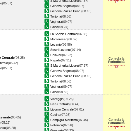
S.Margherita Ligure
(07.37)
io
(05.57)
Genova Brignole
(08.07)
Genova Piazza Princ.
(08.16)
Tortona
(08.56)
Voghera
(09.07)
Pavia
(09.24)
La Spezia Centrale
(06.36)
Monterosso
(06.52)
Levanto
(06.58)
Sestri Levante
(07.14)
Chiavari
(07.22)
o Centrale
(05.25)
Controlla la
Rapallo
(07.31)
Periodicità
ntrale
(05.42)
S.Margherita Ligure
(07.37)
io
(05.57)
Genova Brignole
(08.07)
Genova Piazza Princ.
(08.16)
Tortona
(08.56)
Voghera
(09.07)
Pavia
(09.32)
Viareggio
(06.26)
Pisa Centrale
(06.44)
Livorno Centrale
(07.01)
Cecina
(07.26)
Levante
(05.05)
Controlla la
Campiglia Marittima
(07.45)
o
(05.22)
Periodicità
Follonica
(07.56)
osso
(05.28)
Grosseto
(08.23)