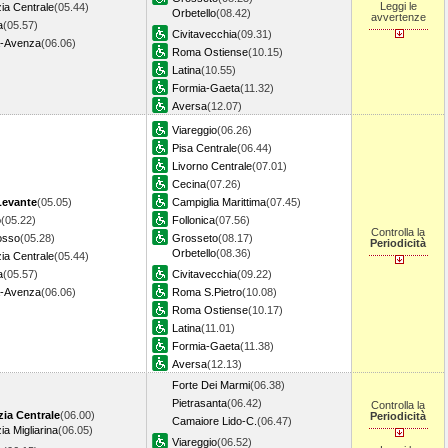
Leggi le
ia Centrale
(05.44)
Orbetello
(08.42)
avvertenze
a
(05.57)
Civitavecchia
(09.31)
a-Avenza
(06.06)
Roma Ostiense
(10.15)
Latina
(10.55)
Formia-Gaeta
(11.32)
Aversa
(12.07)
Viareggio
(06.26)
Pisa Centrale
(06.44)
Livorno Centrale
(07.01)
Cecina
(07.26)
Levante
(05.05)
Campiglia Marittima
(07.45)
o
(05.22)
Follonica
(07.56)
Controlla la
osso
(05.28)
Grosseto
(08.17)
Periodicità
Orbetello
(08.36)
ia Centrale
(05.44)
a
(05.57)
Civitavecchia
(09.22)
a-Avenza
(06.06)
Roma S.Pietro
(10.08)
Roma Ostiense
(10.17)
Latina
(11.01)
Formia-Gaeta
(11.38)
Aversa
(12.13)
Forte Dei Marmi
(06.38)
Pietrasanta
(06.42)
Controlla la
zia Centrale
(06.00)
Periodicità
Camaiore Lido-C.
(06.47)
ia Migliarina
(06.05)
Viareggio
(06.52)