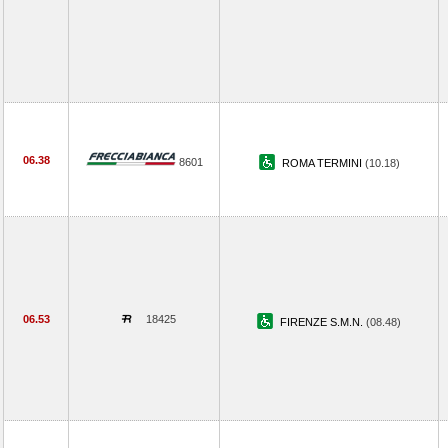
06.38
8601
ROMA TERMINI
(10.18)
06.53
18425
FIRENZE S.M.N.
(08.48)