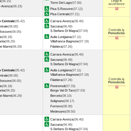
Leggi le
a
(06.15)
Torre Del Lago
(07.00)
avvertenze
a-Avenza
(06.23)
Pisa S.Rossore
(07.12)
Pisa Centrale
(07.21)
o Centrale
(05.42)
Carrara-Avenza
(06.40)
ntrale
(06.00)
Sarzana
(06.49)
Controlla la
S.Stefano Di Magra
(07.04)
Rossore
(06.05)
Periodicità
io
(06.18)
Aulla Lunigiana
(07.11)
anta
(06.25)
Villafranca-Bagnone
(07.19)
ei Marmi
(06.29)
Filattiera
(07.26)
Carrara-Avenza
(06.40)
Sarzana
(06.49)
S.Stefano Di Magra
(07.04)
o Centrale
(05.42)
Aulla Lunigiana
(07.11)
Villafranca-Bagnone
(07.19)
ntrale
(06.00)
Controlla la
Filattiera
(07.26)
Rossore
(06.05)
Periodicità
io
(06.18)
Pontremoli
(07.33)
anta
(06.25)
Borgo Val Di Taro
(07.53)
ei Marmi
(06.29)
Berceto
(08.10)
Solignano
(08.17)
Fornovo
(08.30)
Medesano
(08.50)
Carrara-Avenza
(06.40)
Sarzana
(06.49)
S.Stefano Di Magra
(07.04)