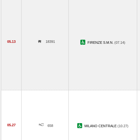
05.13
18391
FIRENZE S.M.N.
(07.14)
05.27
658
MILANO CENTRALE
(10.27)