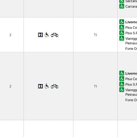
Sarzan
Carrar
Livorn
Pisa Ce
Pisa S.
2
TI
Viaregg
Pietras
Forte D
Livorn
Pisa Ce
Pisa S.
2
TI
Viaregg
Pietras
Forte D