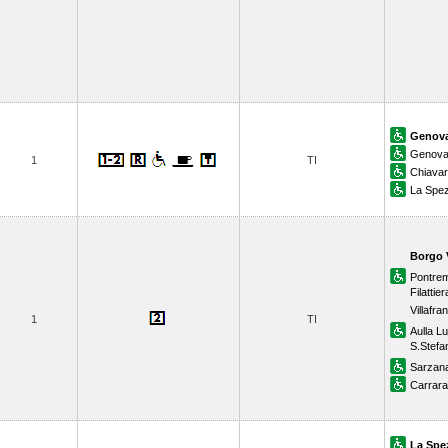
Genova
Genova 
1
TI
Chiavar
La Spez
Borgo V
Pontrem
Filattier
Villafr
1
TI
Aulla L
S.Stefa
Sarzan
Carrar
La Spe