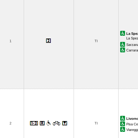
La Spe
La Spez
1
TI
Sarzan
Carrar
Livorn
2
TI
Pisa Ce
Viaregg