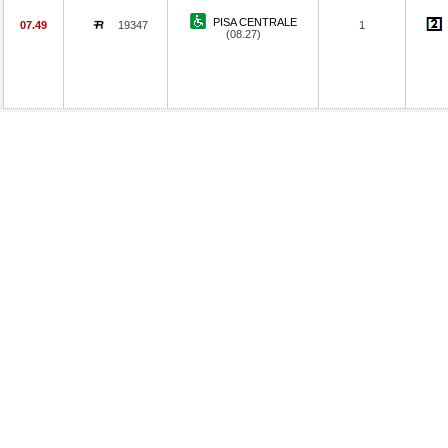
PISA CENTRALE
07.49
19347
1
(08.27)