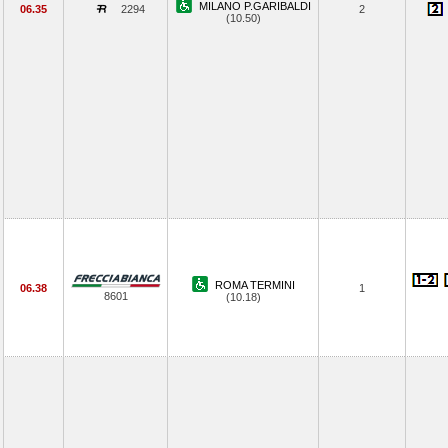
MILANO P.GARIBALDI
06.35
2294
2
(10.50)
ROMA TERMINI
06.38
1
8601
(10.18)