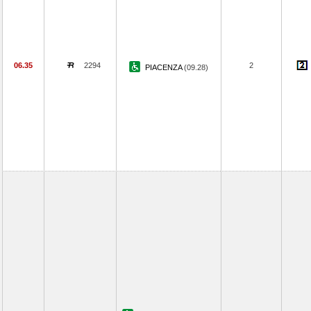
06.35
2294
2
PIACENZA
(09.28)