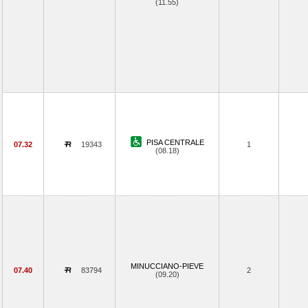
(11.55)
PISA CENTRALE
07.32
19343
1
(08.18)
MINUCCIANO-PIEVE
07.40
83794
2
(09.20)