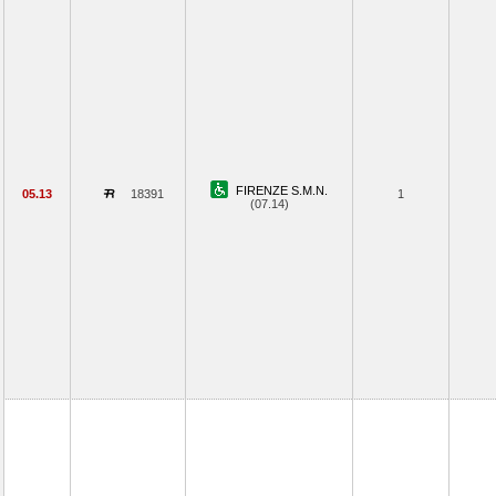
FIRENZE S.M.N.
05.13
18391
1
(07.14)