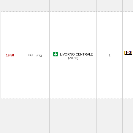
LIVORNO CENTRALE
19.50
1
673
(20.35)