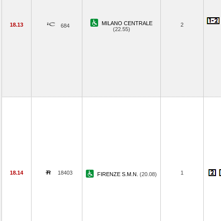
MILANO CENTRALE
18.13
2
684
(22.55)
18.14
18403
1
FIRENZE S.M.N.
(20.08)