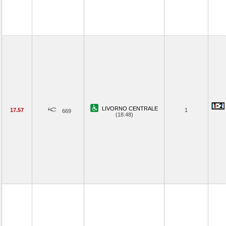
LIVORNO CENTRALE
17.57
1
669
(18.48)