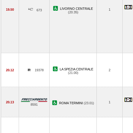
LIVORNO CENTRALE
19.50
1
673
(20.35)
LA SPEZIA CENTRALE
20.12
19378
2
(21.00)
20.13
1
ROMA TERMINI
(23.01)
8591