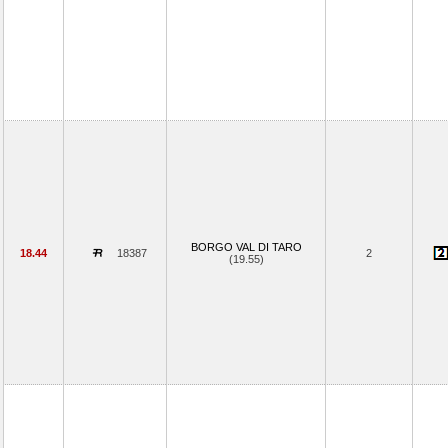
BORGO VAL DI TARO
18.44
18387
2
(19.55)