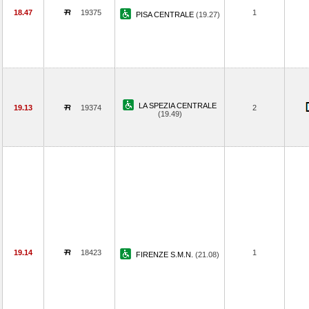
18.47
19375
1
PISA CENTRALE
(19.27)
LA SPEZIA CENTRALE
19.13
19374
2
(19.49)
19.14
18423
1
FIRENZE S.M.N.
(21.08)