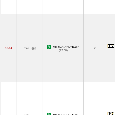
MILANO CENTRALE
18.14
2
684
(22.00)