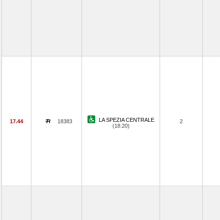
LA SPEZIA CENTRALE
17.44
18383
2
(18.20)