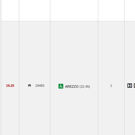
19.25
19483
1
AREZZO
(22.45)