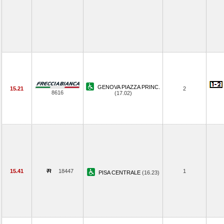
GENOVA PIAZZA PRINC.
15.21
2
8616
(17.02)
15.41
18447
1
PISA CENTRALE
(16.23)