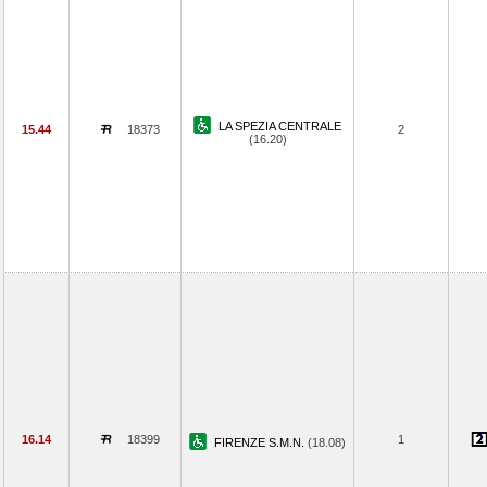
LA SPEZIA CENTRALE
15.44
18373
2
(16.20)
16.14
18399
1
FIRENZE S.M.N.
(18.08)