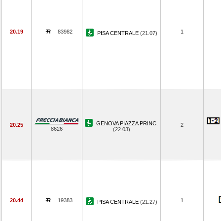
20.19
83982
1
PISA CENTRALE
(21.07)
GENOVA PIAZZA PRINC.
20.25
2
8626
(22.03)
20.44
19383
1
PISA CENTRALE
(21.27)