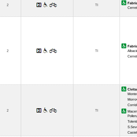
Fabri
2
TI
Cerret
Fabri
2
TI
Albaci
Cerret
Civit
Monte
Morrov
Corrid
2
TI
Macer
Pollen
Tolent
S.Sev
Caste