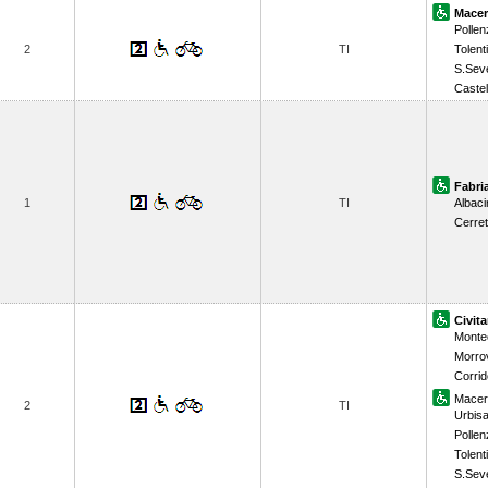
Macer
Pollen
2
TI
Tolent
S.Sev
Caste
Fabri
1
TI
Albaci
Cerret
Civit
Monte
Morrov
Corrid
Macer
2
TI
Urbisa
Pollen
Tolent
S.Sev