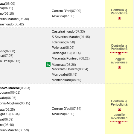
ata
(06.00)
za
(06.11)
Controlla la
Cerreto D'esi
(07.00)
Periodicità
ino
(06.18)
Albacina
(07.05)
erino Marche
(06.30)
lraimondo
(06.42)
Castelraimondo
(07.33)
S.Severino Marche
(07.45)
Tolentino
(07.58)
Controlla la
Pollenza
(08.09)
Periodicità
ano
(07.00)
Urbisaglia-S.
(08.14)
na
(07.07)
Macerata Fontesc.
(08.21)
Leggi le
o D'esi
(07.13)
avvertenze
Macerata
(08.26)
Macerata Univers
(08.34)
Morrovalle
(08.45)
Montecosaro
(08.50)
anova Marche
(05.53)
cosaro
(06.01)
alle
(06.07)
Controlla la
onia-Mogliano
(06.15)
Periodicità
Cerreto D'esi
(07.34)
ata
(06.25)
glia-S.
(06.34)
Albacina
(07.39)
Leggi le
avvertenze
za
(06.39)
ino
(06.46)
erino Marche
(06.59)