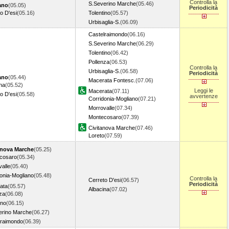
Controlla la
S.Severino Marche
(05.46)
ano
(05.05)
Periodicità
o D'esi
(05.16)
Tolentino
(05.57)
Urbisaglia-S.
(06.09)
Castelraimondo
(06.16)
S.Severino Marche
(06.29)
Tolentino
(06.42)
Pollenza
(06.53)
Controlla la
Urbisaglia-S.
(06.58)
Periodicità
ano
(05.44)
Macerata Fontesc.
(07.06)
na
(05.52)
Leggi le
Macerata
(07.11)
o D'esi
(05.58)
avvertenze
Corridonia-Mogliano
(07.21)
Morrovalle
(07.34)
Montecosaro
(07.39)
Civitanova Marche
(07.46)
Loreto
(07.59)
anova Marche
(05.25)
cosaro
(05.34)
alle
(05.40)
onia-Mogliano
(05.48)
Controlla la
Cerreto D'esi
(06.57)
Periodicità
ata
(05.57)
Albacina
(07.02)
za
(06.08)
ino
(06.15)
erino Marche
(06.27)
lraimondo
(06.39)