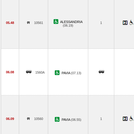
ALESSANDRIA
05.48
10561
1
(06.19)
06.08
1560A
PAVIA
(07.13)
06.09
10560
1
PAVIA
(06.55)