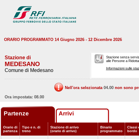
ORARIO PROGRAMMATO 14 Giugno 2026 - 12 Dicembre 2026
Stazione di
Stazione senza serviz
alle Persone a Ridotta 
MEDESANO
Informazioni sulle staz
Comune di Medesano
Nell'ora selezionata
04.00
non sono prev
Ora impostata: 08.00
Partenze
Arrivi
Orario di
Tipo e n. di
Stazione di arrivo
Binario
Classi 
partenza
treno
(orario di arrivo)
programmato
bordo