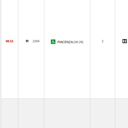
08.51
2294
2
PIACENZA
(09.28)