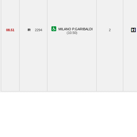
MILANO P.GARIBALDI
08.51
2294
2
(10.50)