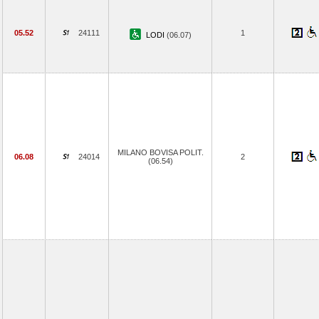
05.52
24111
1
LODI
(06.07)
MILANO BOVISA POLIT.
06.08
24014
2
(06.54)