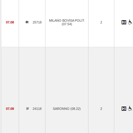
MILANO BOVISA POLIT.
07.08
25718
2
(07.54)
07.08
24118
SARONNO (08.22)
2