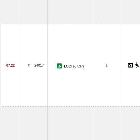
07.22
24017
1
LODI
(07.37)