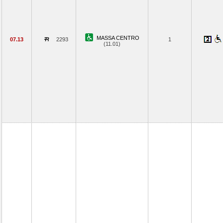
MASSA CENTRO
07.13
2293
1
(11.01)