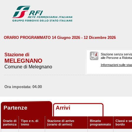
ORARIO PROGRAMMATO 14 Giugno 2026 - 12 Dicembre 2026
Stazione di
Stazione senza serviz
alle Persone a Ridotta 
MELEGNANO
Informazioni sulle staz
Comune di Melegnano
Ora impostata: 04.00
Partenze
Arrivi
Orario di
Tipo e n. di
Stazione di arrivo
Binario
Classi e se
partenza
treno
(orario di arrivo)
programmato
bordo