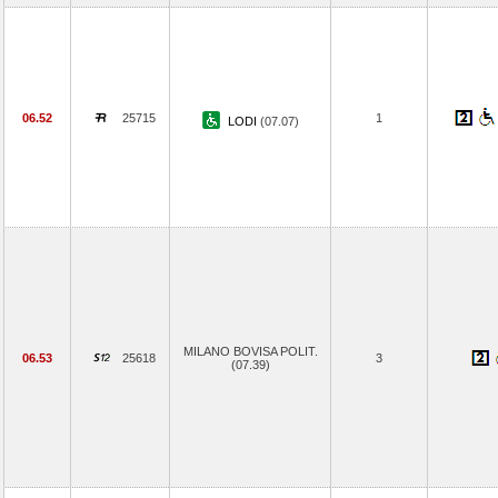
06.52
25715
1
LODI
(07.07)
MILANO BOVISA POLIT.
06.53
25618
3
(07.39)