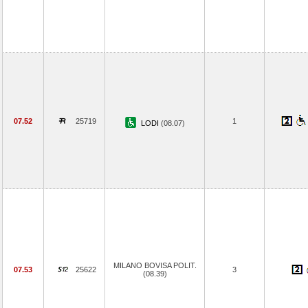
07.52
25719
1
LODI
(08.07)
MILANO BOVISA POLIT.
07.53
25622
3
(08.39)