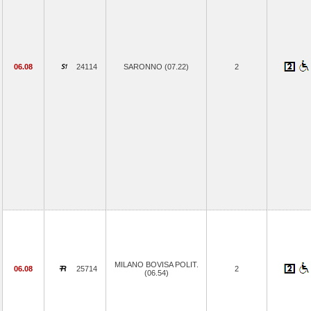
06.08
24114
SARONNO (07.22)
2
MILANO BOVISA POLIT.
06.08
25714
2
(06.54)