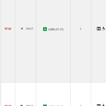
07.22
24117
1
LODI
(07.37)