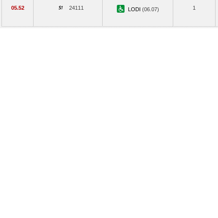
05.52
24111
1
LODI
(06.07)