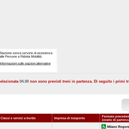
Stazione senza servizio di assistenza
alle Persone a Ridotta Mobilità.
Informazioni sulle stazioni alternative
selezionata
04.00
non sono previsti treni in partenza. Di seguito i primi tr
Fermate preceden
Classi e servizi a bordo
Impresa di trasporto
(orario di partenz
Milano Rogor