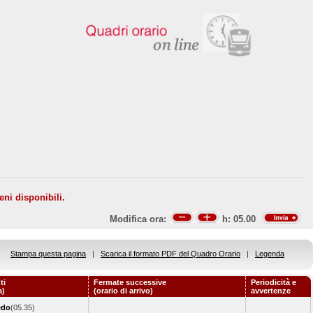
eni disponibili.
Modifica ora:
h:
05.00
Stampa questa pagina
|
Scarica il formato PDF del Quadro Orario
|
Legenda
ti
Fermate successive
Periodicità e
a)
(orario di arrivo)
avvertenze
edo
(05.35)