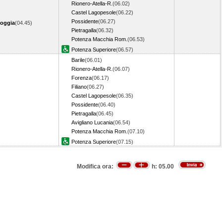
Rionero-Atella-R.
(06.02)
Castel Lagopesole
(06.22)
Possidente
(06.27)
oggia
(04.45)
Pietragalla
(06.32)
Potenza Macchia Rom.
(06.53)
Potenza Superiore
(06.57)
Barile
(06.01)
Rionero-Atella-R.
(06.07)
Forenza
(06.17)
Filiano
(06.27)
Castel Lagopesole
(06.35)
Possidente
(06.40)
Pietragalla
(06.45)
Avigliano Lucania
(06.54)
Potenza Macchia Rom.
(07.10)
Potenza Superiore
(07.15)
Modifica ora:
h:
05.00