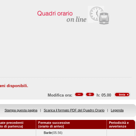
eni disponibili.
Modifica ora:
h:
05.00
Stampa questa pagina
|
Scarica il formato PDF del Quadro Orario
|
Legenda
ate precedenti
Fermate successive
Periodicità e
rio di partenza)
(orario di arrivo)
avvertenze
Barile
(05.56)