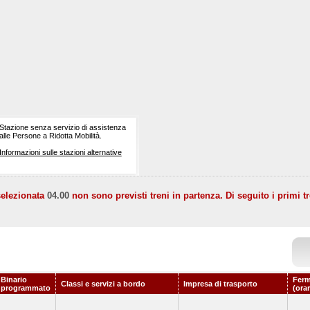
Stazione senza servizio di assistenza
alle Persone a Ridotta Mobilità.
Informazioni sulle stazioni alternative
selezionata
04.00
non sono previsti treni in partenza. Di seguito i primi tr
Binario
Ferm
Classi e servizi a bordo
Impresa di trasporto
programmato
(ora