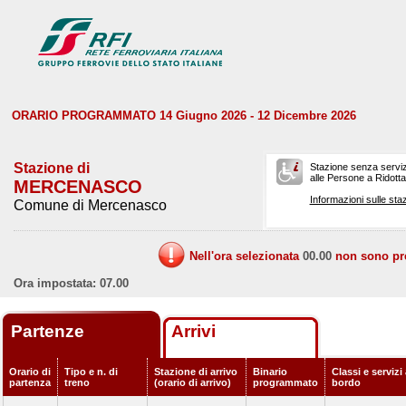
ORARIO PROGRAMMATO 14 Giugno 2026 - 12 Dicembre 2026
Stazione di
Stazione senza serviz
alle Persone a Ridotta 
MERCENASCO
Informazioni sulle staz
Comune di Mercenasco
Nell'ora selezionata
00.00
non sono prev
Ora impostata: 07.00
Partenze
Arrivi
Orario di
Tipo e n. di
Stazione di arrivo
Binario
Classi e servizi
partenza
treno
(orario di arrivo)
programmato
bordo