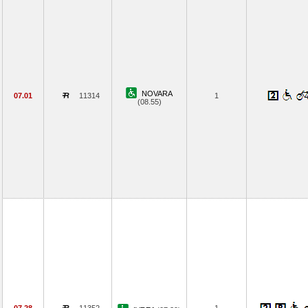
NOVARA
07.01
11314
1
(08.55)