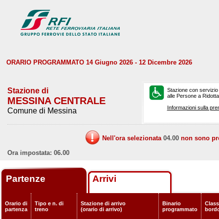
ORARIO PROGRAMMATO 14 Giugno 2026 - 12 Dicembre 2026
Stazione di
Stazione con servizio
alle Persone a Ridotta 
MESSINA CENTRALE
Informazioni sulla pre
Comune di Messina
Nell'ora selezionata
04.00
non sono prev
Ora impostata: 06.00
Partenze
Arrivi
Orario di
Tipo e n. di
Stazione di arrivo
Binario
Classi
partenza
treno
(orario di arrivo)
programmato
bord