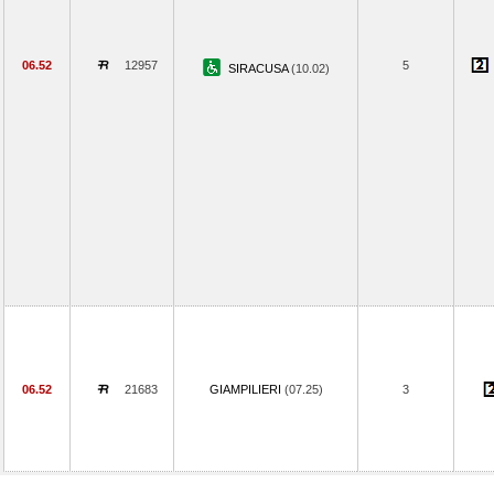
06.52
12957
5
SIRACUSA
(10.02)
06.52
21683
GIAMPILIERI
(07.25)
3