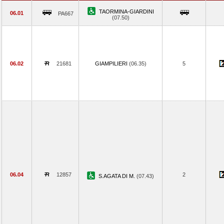
TAORMINA-GIARDINI
06.01
PA667
(07.50)
06.02
21681
GIAMPILIERI
(06.35)
5
06.04
12857
2
S.AGATA DI M.
(07.43)