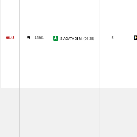
06.43
12861
5
S.AGATA DI M.
(08.38)