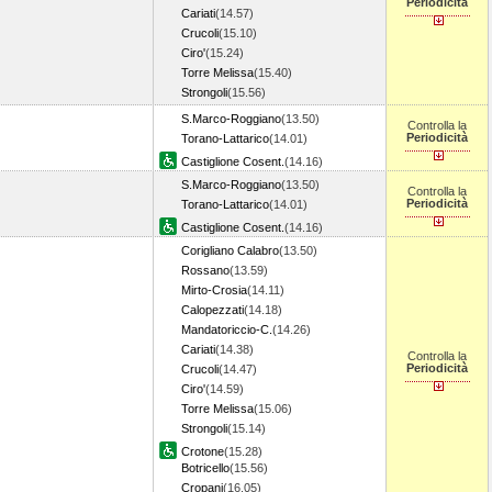
Periodicità
Cariati
(14.57)
Crucoli
(15.10)
Ciro'
(15.24)
Torre Melissa
(15.40)
Strongoli
(15.56)
S.Marco-Roggiano
(13.50)
Controlla la
Periodicità
Torano-Lattarico
(14.01)
Castiglione Cosent.
(14.16)
S.Marco-Roggiano
(13.50)
Controlla la
Periodicità
Torano-Lattarico
(14.01)
Castiglione Cosent.
(14.16)
Corigliano Calabro
(13.50)
Rossano
(13.59)
Mirto-Crosia
(14.11)
Calopezzati
(14.18)
Mandatoriccio-C.
(14.26)
Cariati
(14.38)
Controlla la
Periodicità
Crucoli
(14.47)
Ciro'
(14.59)
Torre Melissa
(15.06)
Strongoli
(15.14)
Crotone
(15.28)
Botricello
(15.56)
Cropani
(16.05)