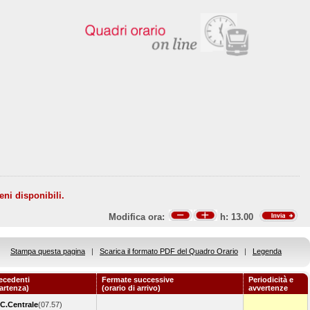
eni disponibili.
Modifica ora:
h:
13.00
Stampa questa pagina
|
Scarica il formato PDF del Quadro Orario
|
Legenda
ecedenti
Fermate successive
Periodicità e
partenza)
(orario di arrivo)
avvertenze
C.Centrale
(07.57)