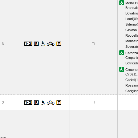
Melito D
Brancal
Bovalino
Locri
(09
Siderno
Gioiosa
Roccell
Monaste
3
TI
Soverat
Catanza
Cropani
Botricell
Crotone
Ciro'
(11
Cariati
(1
Rossan
Coriglia
3
TI