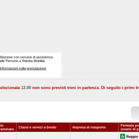
Stazione con servizio di assistenza
alle Persone a Ridotta Mobilità.
Informazioni sulla prenotazione
selezionata
12.00
non sono previsti treni in partenza. Di seguito i primi tr
rio
Fermate pr
Classi e servizi a bordo
Impresa di trasporto
rammato
(orario di 
Reggio 