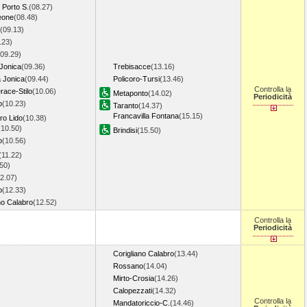
i Porto S.
(08.27)
eone
(08.48)
(09.13)
.23)
(09.29)
 Jonica
(09.36)
Trebisacce
(13.16)
a Jonica
(09.44)
Policoro-Tursi
(13.46)
Controlla la
race-Stilo
(10.06)
Metaponto
(14.02)
Periodicità
o
(10.23)
Taranto
(14.37)
Francavilla Fontana
(15.15)
ro Lido
(10.38)
(10.50)
Brindisi
(15.50)
o
(10.56)
(11.22)
.50)
2.07)
o
(12.33)
no Calabro
(12.52)
Controlla la
Periodicità
Corigliano Calabro
(13.44)
Rossano
(14.04)
Mirto-Crosia
(14.26)
Calopezzati
(14.32)
Controlla la
Mandatoriccio-C.
(14.46)