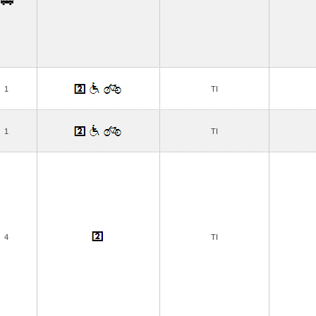
1
TI
1
TI
4
TI