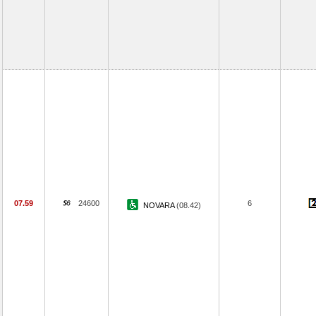
07.59
24600
6
NOVARA
(08.42)