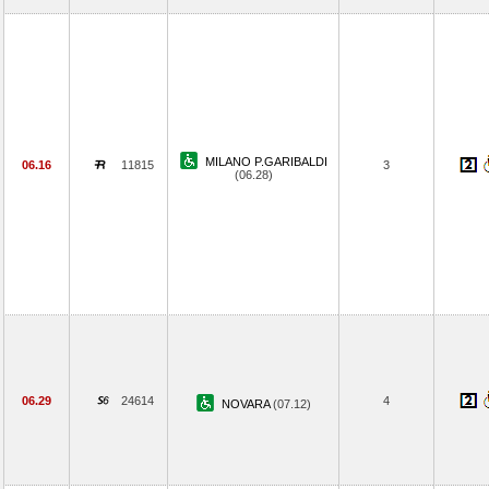
MILANO P.GARIBALDI
06.16
11815
3
(06.28)
06.29
24614
4
NOVARA
(07.12)