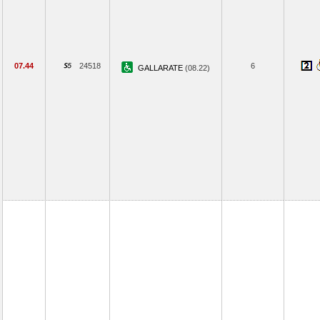
07.44
24518
6
GALLARATE
(08.22)