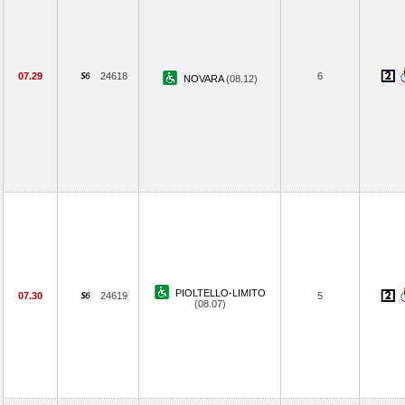
07.29
24618
6
NOVARA
(08.12)
PIOLTELLO-LIMITO
07.30
24619
5
(08.07)