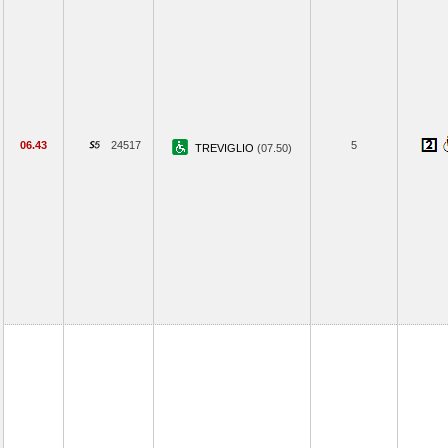
06.43
24517
5
TREVIGLIO
(07.50)