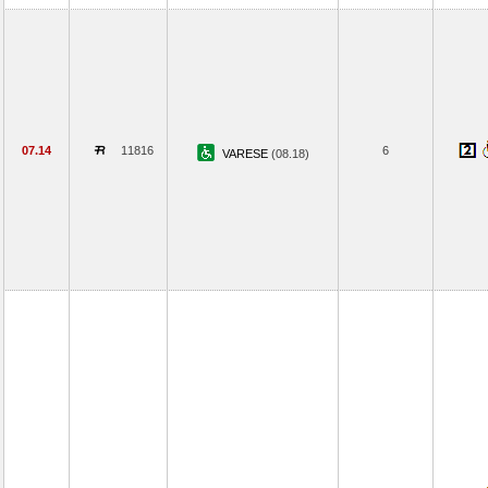
07.14
11816
6
VARESE
(08.18)