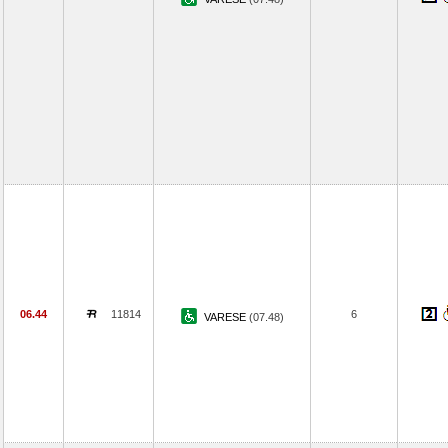
06.44
11814
6
VARESE
(07.48)