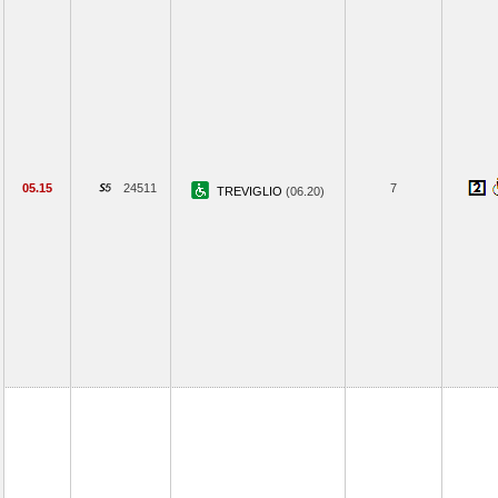
05.15
24511
7
TREVIGLIO
(06.20)