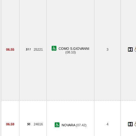
COMO S.GIOVANNI
06.55
25221
3
(08.10)
06.59
24616
4
NOVARA
(07.42)