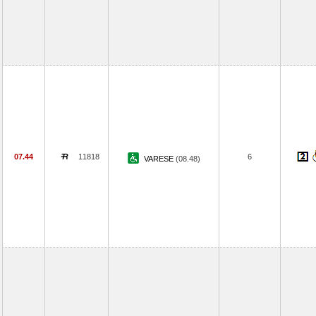
07.44
11818
6
VARESE
(08.48)