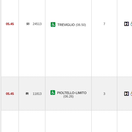
05.45
24513
7
TREVIGLIO
(06.50)
PIOLTELLO-LIMITO
05.45
11813
3
(06.26)