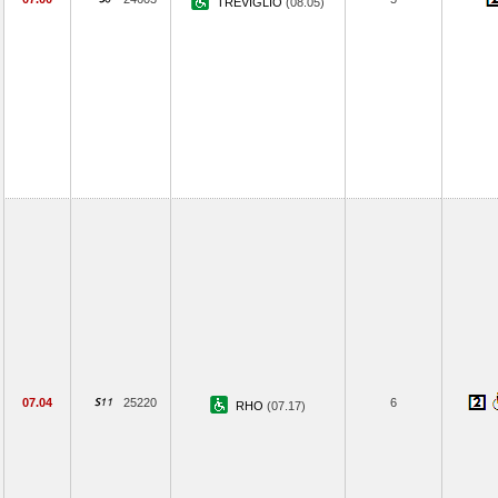
TREVIGLIO
(08.05)
07.04
25220
6
RHO
(07.17)