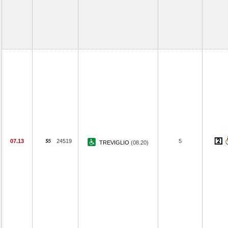
07.13
24519
5
TREVIGLIO
(08.20)