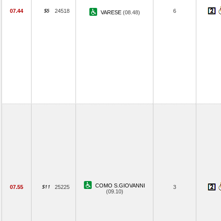
07.44
24518
6
VARESE
(08.48)
COMO S.GIOVANNI
07.55
25225
3
(09.10)