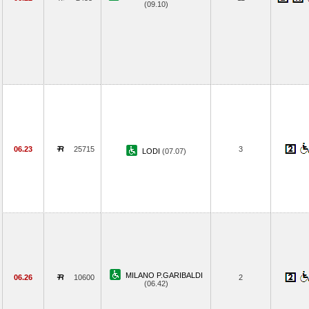
(09.10)
06.23
25715
3
LODI
(07.07)
MILANO P.GARIBALDI
06.26
10600
2
(06.42)