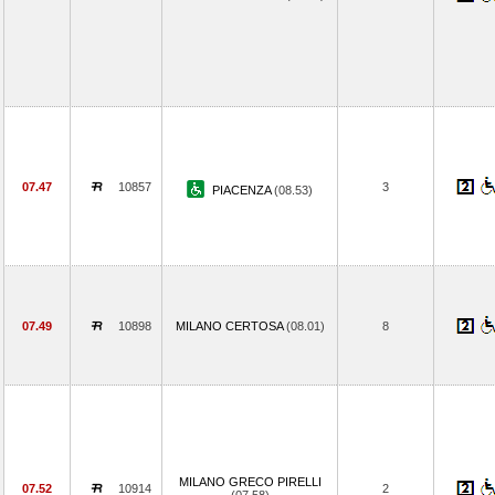
07.47
10857
3
PIACENZA
(08.53)
07.49
10898
MILANO CERTOSA
(08.01)
8
MILANO GRECO PIRELLI
07.52
10914
2