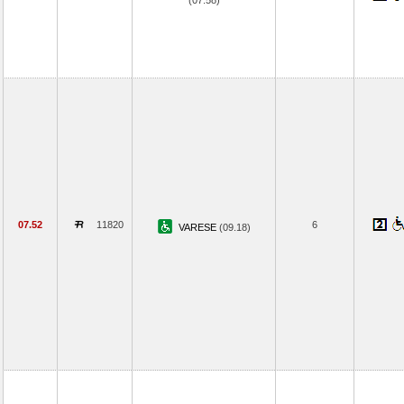
(07.58)
07.52
11820
6
VARESE
(09.18)