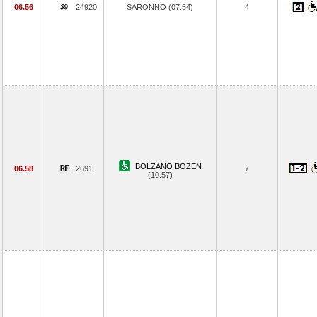
06.56
24920
SARONNO (07.54)
4
BOLZANO BOZEN
06.58
2691
7
(10.57)