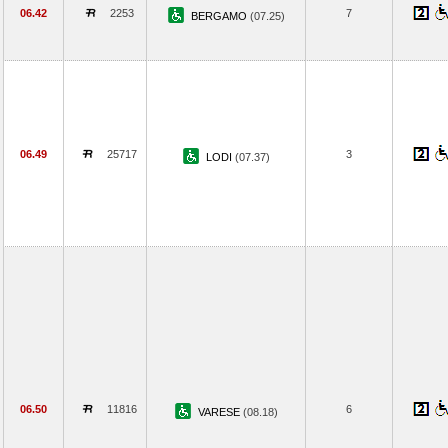
06.42
2253
7
BERGAMO
(07.25)
06.49
25717
3
LODI
(07.37)
06.50
11816
6
VARESE
(08.18)