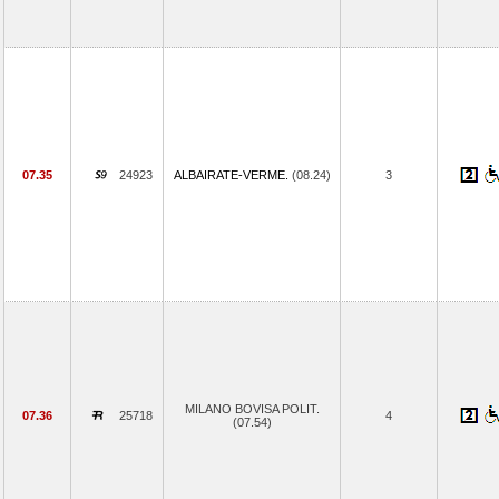
07.35
24923
ALBAIRATE-VERME.
(08.24)
3
MILANO BOVISA POLIT.
07.36
25718
4
(07.54)