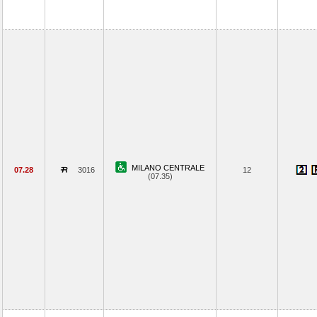
MILANO CENTRALE
07.28
3016
12
(07.35)