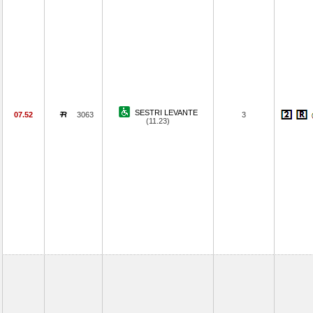
SESTRI LEVANTE
07.52
3063
3
(11.23)