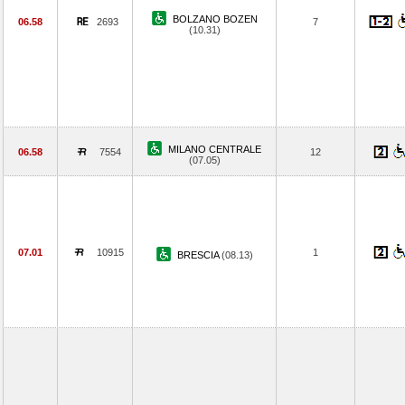
BOLZANO BOZEN
06.58
2693
7
(10.31)
MILANO CENTRALE
06.58
7554
12
(07.05)
07.01
10915
1
BRESCIA
(08.13)