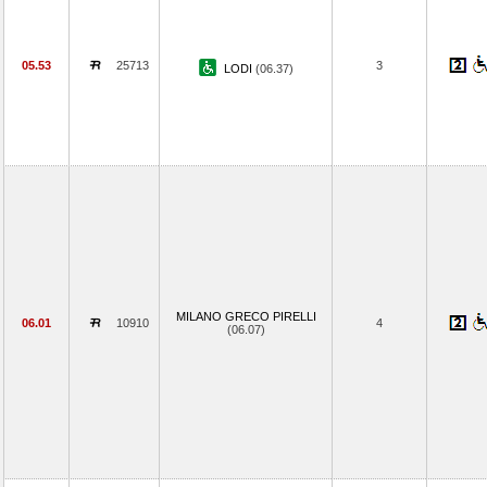
05.53
25713
3
LODI
(06.37)
MILANO GRECO PIRELLI
06.01
10910
4
(06.07)