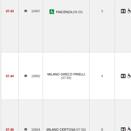
07.43
10457
3
PIACENZA
(09.25)
MILANO GRECO PIRELLI
07.44
10892
4
(07.50)
07.45
10604
MILANO CERTOSA
(07.56)
8