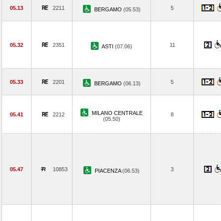
05.13
2211
5
BERGAMO
(05.53)
05.32
2351
11
ASTI
(07.06)
05.33
2201
5
BERGAMO
(06.13)
MILANO CENTRALE
05.41
2212
8
(05.50)
05.47
10853
3
PIACENZA
(06.53)