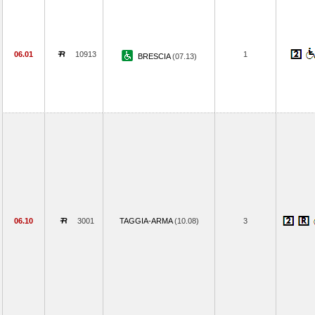
06.01
10913
1
BRESCIA
(07.13)
06.10
3001
TAGGIA-ARMA
(10.08)
3