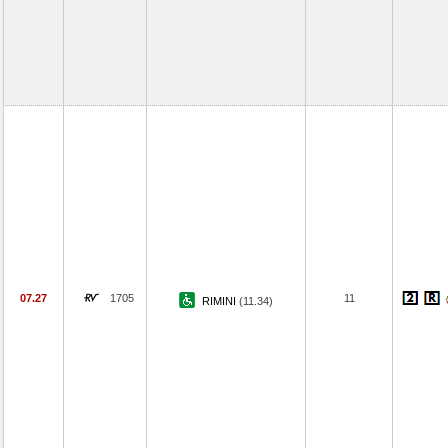
07.27
1705
11
RIMINI
(11.34)