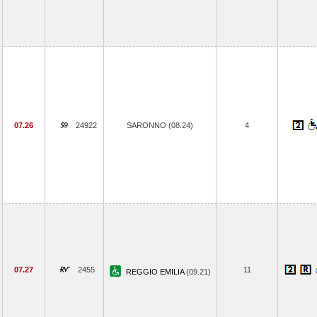
07.26
24922
SARONNO (08.24)
4
07.27
2455
11
REGGIO EMILIA
(09.21)