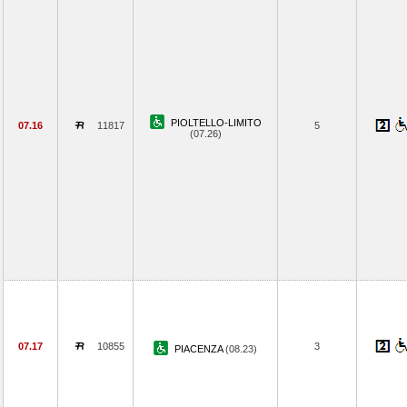
PIOLTELLO-LIMITO
07.16
11817
5
(07.26)
07.17
10855
3
PIACENZA
(08.23)