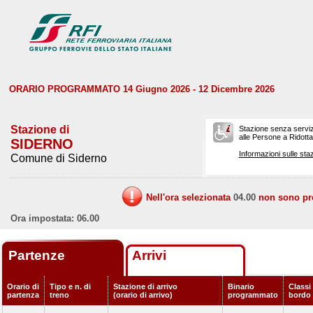
ORARIO PROGRAMMATO 14 Giugno 2026 - 12 Dicembre 2026
Stazione di
Stazione senza serviz
alle Persone a Ridotta 
SIDERNO
Informazioni sulle staz
Comune di Siderno
Nell'ora selezionata
04.00
non sono prev
Ora impostata: 06.00
Partenze
Arrivi
Orario di
Tipo e n. di
Stazione di arrivo
Binario
Classi 
partenza
treno
(orario di arrivo)
programmato
bordo